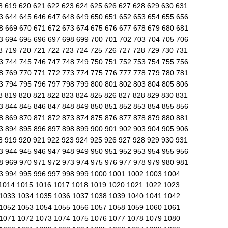
8
619
620
621
622
623
624
625
626
627
628
629
630
631
43
644
645
646
647
648
649
650
651
652
653
654
655
656
68
669
670
671
672
673
674
675
676
677
678
679
680
681
93
694
695
696
697
698
699
700
701
702
703
704
705
706
8
719
720
721
722
723
724
725
726
727
728
729
730
731
43
744
745
746
747
748
749
750
751
752
753
754
755
756
68
769
770
771
772
773
774
775
776
777
778
779
780
781
93
794
795
796
797
798
799
800
801
802
803
804
805
806
8
819
820
821
822
823
824
825
826
827
828
829
830
831
43
844
845
846
847
848
849
850
851
852
853
854
855
856
68
869
870
871
872
873
874
875
876
877
878
879
880
881
93
894
895
896
897
898
899
900
901
902
903
904
905
906
8
919
920
921
922
923
924
925
926
927
928
929
930
931
43
944
945
946
947
948
949
950
951
952
953
954
955
956
68
969
970
971
972
973
974
975
976
977
978
979
980
981
93
994
995
996
997
998
999
1000
1001
1002
1003
1004
1014
1015
1016
1017
1018
1019
1020
1021
1022
1023
1033
1034
1035
1036
1037
1038
1039
1040
1041
1042
1052
1053
1054
1055
1056
1057
1058
1059
1060
1061
1071
1072
1073
1074
1075
1076
1077
1078
1079
1080