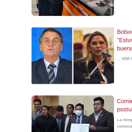
Bolso
"Estu
buena
... VER
Comie
postu
La recep
convoca