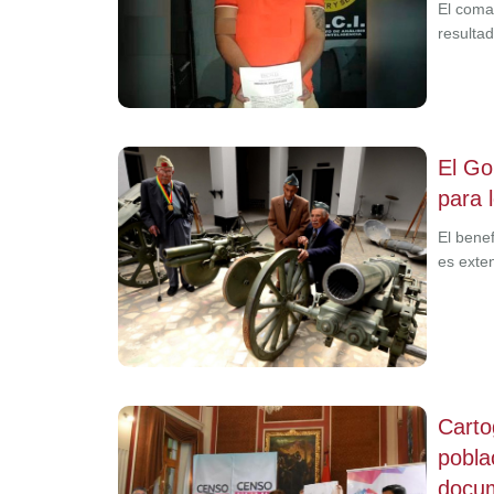
El coma
resulta
El Go
para 
El benef
es exte
Carto
pobla
docum