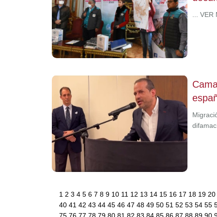
... VER
Camac
españ
Migració
difamac
1
2
3
4
5
6
7
8
9
10
11
12
13
14
15
16
17
18
19
2
40
41
42
43
44
45
46
47
48
49
50
51
52
53
54
55
75
76
77
78
79
80
81
82
83
84
85
86
87
88
89
90