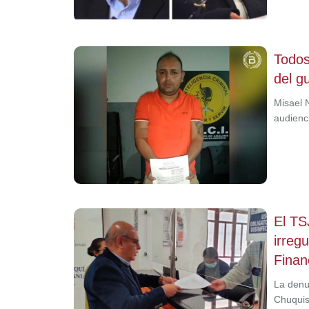
Todos
del g
Misael 
audienc
El TS
irreg
Finan
La denu
Chuquis