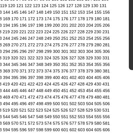
119
120
121
122
123
124
125
126
127
128
129
130
131
43
144
145
146
147
148
149
150
151
152
153
154
155
156
68
169
170
171
172
173
174
175
176
177
178
179
180
181
93
194
195
196
197
198
199
200
201
202
203
204
205
206
8
219
220
221
222
223
224
225
226
227
228
229
230
231
43
244
245
246
247
248
249
250
251
252
253
254
255
256
68
269
270
271
272
273
274
275
276
277
278
279
280
281
93
294
295
296
297
298
299
300
301
302
303
304
305
306
8
319
320
321
322
323
324
325
326
327
328
329
330
331
43
344
345
346
347
348
349
350
351
352
353
354
355
356
68
369
370
371
372
373
374
375
376
377
378
379
380
381
93
394
395
396
397
398
399
400
401
402
403
404
405
406
8
419
420
421
422
423
424
425
426
427
428
429
430
431
43
444
445
446
447
448
449
450
451
452
453
454
455
456
68
469
470
471
472
473
474
475
476
477
478
479
480
481
93
494
495
496
497
498
499
500
501
502
503
504
505
506
8
519
520
521
522
523
524
525
526
527
528
529
530
531
43
544
545
546
547
548
549
550
551
552
553
554
555
556
68
569
570
571
572
573
574
575
576
577
578
579
580
581
93
594
595
596
597
598
599
600
601
602
603
604
605
606