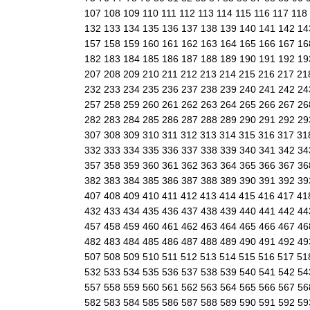
107
108
109
110
111
112
113
114
115
116
117
118
132
133
134
135
136
137
138
139
140
141
142
1
157
158
159
160
161
162
163
164
165
166
167
1
182
183
184
185
186
187
188
189
190
191
192
1
207
208
209
210
211
212
213
214
215
216
217
21
232
233
234
235
236
237
238
239
240
241
242
2
257
258
259
260
261
262
263
264
265
266
267
2
282
283
284
285
286
287
288
289
290
291
292
2
307
308
309
310
311
312
313
314
315
316
317
31
332
333
334
335
336
337
338
339
340
341
342
3
357
358
359
360
361
362
363
364
365
366
367
3
382
383
384
385
386
387
388
389
390
391
392
3
407
408
409
410
411
412
413
414
415
416
417
41
432
433
434
435
436
437
438
439
440
441
442
4
457
458
459
460
461
462
463
464
465
466
467
4
482
483
484
485
486
487
488
489
490
491
492
4
507
508
509
510
511
512
513
514
515
516
517
51
532
533
534
535
536
537
538
539
540
541
542
5
557
558
559
560
561
562
563
564
565
566
567
5
582
583
584
585
586
587
588
589
590
591
592
5