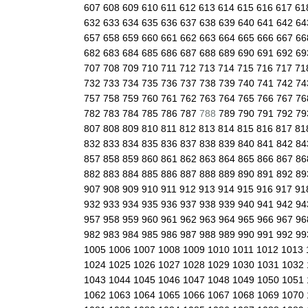
607
608
609
610
611
612
613
614
615
616
617
61
632
633
634
635
636
637
638
639
640
641
642
6
657
658
659
660
661
662
663
664
665
666
667
6
682
683
684
685
686
687
688
689
690
691
692
6
707
708
709
710
711
712
713
714
715
716
717
71
732
733
734
735
736
737
738
739
740
741
742
7
757
758
759
760
761
762
763
764
765
766
767
7
782
783
784
785
786
787
788
789
790
791
792
7
807
808
809
810
811
812
813
814
815
816
817
81
832
833
834
835
836
837
838
839
840
841
842
8
857
858
859
860
861
862
863
864
865
866
867
8
882
883
884
885
886
887
888
889
890
891
892
8
907
908
909
910
911
912
913
914
915
916
917
91
932
933
934
935
936
937
938
939
940
941
942
9
957
958
959
960
961
962
963
964
965
966
967
9
982
983
984
985
986
987
988
989
990
991
992
9
1005
1006
1007
1008
1009
1010
1011
1012
1013
1024
1025
1026
1027
1028
1029
1030
1031
1032
1043
1044
1045
1046
1047
1048
1049
1050
1051
1062
1063
1064
1065
1066
1067
1068
1069
1070