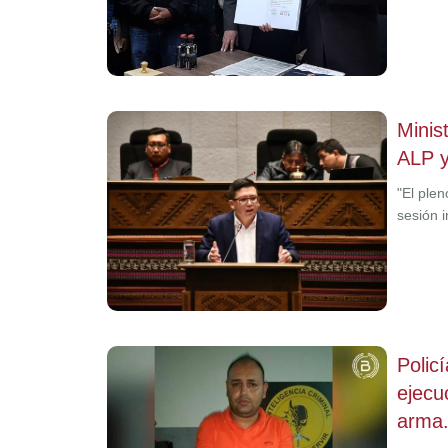
Minis
ALP y
"El plen
sesión i
Polic
ejecu
arma.