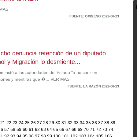
 MÁS
FUENTE: OXIGENO 2022-06-23
ho denuncia retención de un diputado
ol y Migración lo desmiente...
n instó a las autoridades del Estado "a no caer en
iones y mentiras que �... VER MÁS
FUENTE: LA RAZÓN 2022-06-23
0
21
22
23
24
25
26
27
28
29
30
31
32
33
34
35
36
37
38
39
56
57
58
59
60
61
62
63
64
65
66
67
68
69
70
71
72
73
74
91
92
93
94
95
96
97
98
99
100
101
102
103
104
105
106