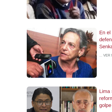
En el
defen
Senka
... VER
Lima 
refor
golpe