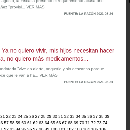
 agosto, la Fiscalía presentó el requerimiento acusatorio
Áñez "provisi... VER MÁS
FUENTE: LA RAZÓN 2021-08-24
 Ya no quiero vivir, mis hijos necesitan hacer
da, no quiero más medicamentos...
ndataria "vive en alerta, angustia y sin descanso porque
ce qué le van a ha... VER MÁS
FUENTE: LA RAZÓN 2021-08-24
0
21
22
23
24
25
26
27
28
29
30
31
32
33
34
35
36
37
38
39
56
57
58
59
60
61
62
63
64
65
66
67
68
69
70
71
72
73
74
91
92
93
94
95
96
97
98
99
100
101
102
103
104
105
106