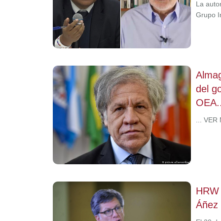
La auto
Grupo I
Almag
del g
OEA..
... VER
HRW c
Áñez 