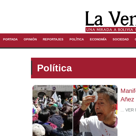
PORTADA
OPINIÓN
REPORTAJES
POLÍTICA
ECONOMÍA
SOCIEDAD
Política
Manif
Añez 
... VER