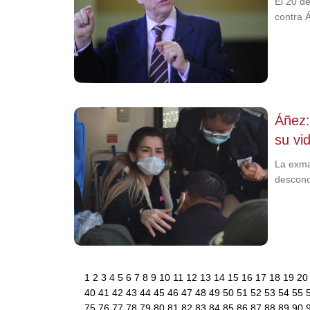
El 20 de
contra 
Áñez:
su vi
La exma
descono
1
2
3
4
5
6
7
8
9
10
11
12
13
14
15
16
17
18
19
2
40
41
42
43
44
45
46
47
48
49
50
51
52
53
54
55
75
76
77
78
79
80
81
82
83
84
85
86
87
88
89
90