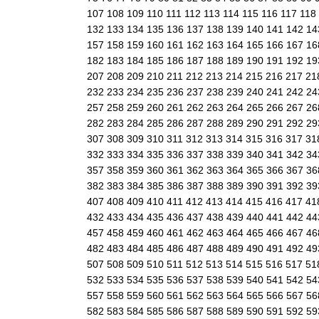
107
108
109
110
111
112
113
114
115
116
117
118
132
133
134
135
136
137
138
139
140
141
142
1
157
158
159
160
161
162
163
164
165
166
167
1
182
183
184
185
186
187
188
189
190
191
192
1
207
208
209
210
211
212
213
214
215
216
217
21
232
233
234
235
236
237
238
239
240
241
242
2
257
258
259
260
261
262
263
264
265
266
267
2
282
283
284
285
286
287
288
289
290
291
292
2
307
308
309
310
311
312
313
314
315
316
317
31
332
333
334
335
336
337
338
339
340
341
342
3
357
358
359
360
361
362
363
364
365
366
367
3
382
383
384
385
386
387
388
389
390
391
392
3
407
408
409
410
411
412
413
414
415
416
417
41
432
433
434
435
436
437
438
439
440
441
442
4
457
458
459
460
461
462
463
464
465
466
467
4
482
483
484
485
486
487
488
489
490
491
492
4
507
508
509
510
511
512
513
514
515
516
517
51
532
533
534
535
536
537
538
539
540
541
542
5
557
558
559
560
561
562
563
564
565
566
567
5
582
583
584
585
586
587
588
589
590
591
592
5