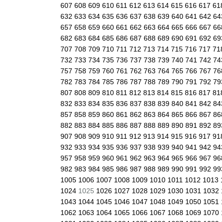
607
608
609
610
611
612
613
614
615
616
617
61
632
633
634
635
636
637
638
639
640
641
642
6
657
658
659
660
661
662
663
664
665
666
667
6
682
683
684
685
686
687
688
689
690
691
692
6
707
708
709
710
711
712
713
714
715
716
717
71
732
733
734
735
736
737
738
739
740
741
742
7
757
758
759
760
761
762
763
764
765
766
767
7
782
783
784
785
786
787
788
789
790
791
792
7
807
808
809
810
811
812
813
814
815
816
817
81
832
833
834
835
836
837
838
839
840
841
842
8
857
858
859
860
861
862
863
864
865
866
867
8
882
883
884
885
886
887
888
889
890
891
892
8
907
908
909
910
911
912
913
914
915
916
917
91
932
933
934
935
936
937
938
939
940
941
942
9
957
958
959
960
961
962
963
964
965
966
967
9
982
983
984
985
986
987
988
989
990
991
992
9
1005
1006
1007
1008
1009
1010
1011
1012
1013
1024
1025
1026
1027
1028
1029
1030
1031
1032
1043
1044
1045
1046
1047
1048
1049
1050
1051
1062
1063
1064
1065
1066
1067
1068
1069
1070