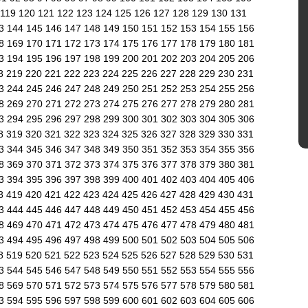
119
120
121
122
123
124
125
126
127
128
129
130
131
43
144
145
146
147
148
149
150
151
152
153
154
155
156
68
169
170
171
172
173
174
175
176
177
178
179
180
181
93
194
195
196
197
198
199
200
201
202
203
204
205
206
8
219
220
221
222
223
224
225
226
227
228
229
230
231
43
244
245
246
247
248
249
250
251
252
253
254
255
256
68
269
270
271
272
273
274
275
276
277
278
279
280
281
93
294
295
296
297
298
299
300
301
302
303
304
305
306
8
319
320
321
322
323
324
325
326
327
328
329
330
331
43
344
345
346
347
348
349
350
351
352
353
354
355
356
68
369
370
371
372
373
374
375
376
377
378
379
380
381
93
394
395
396
397
398
399
400
401
402
403
404
405
406
8
419
420
421
422
423
424
425
426
427
428
429
430
431
43
444
445
446
447
448
449
450
451
452
453
454
455
456
68
469
470
471
472
473
474
475
476
477
478
479
480
481
93
494
495
496
497
498
499
500
501
502
503
504
505
506
8
519
520
521
522
523
524
525
526
527
528
529
530
531
43
544
545
546
547
548
549
550
551
552
553
554
555
556
68
569
570
571
572
573
574
575
576
577
578
579
580
581
93
594
595
596
597
598
599
600
601
602
603
604
605
606