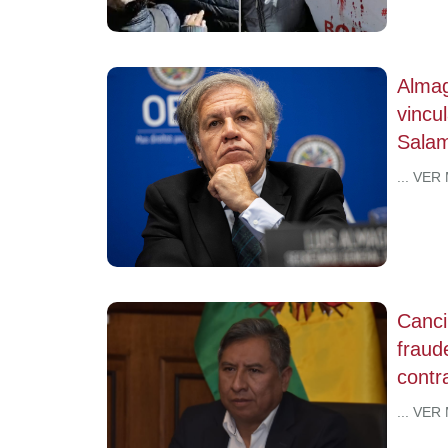
Almag
vincul
Salam
... VER
Canci
fraud
contr
... VER