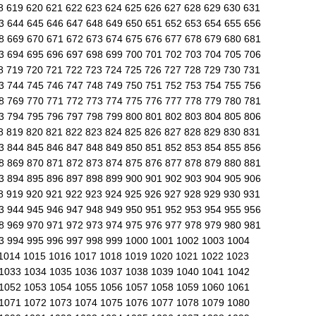
8
619
620
621
622
623
624
625
626
627
628
629
630
631
43
644
645
646
647
648
649
650
651
652
653
654
655
656
68
669
670
671
672
673
674
675
676
677
678
679
680
681
93
694
695
696
697
698
699
700
701
702
703
704
705
706
8
719
720
721
722
723
724
725
726
727
728
729
730
731
43
744
745
746
747
748
749
750
751
752
753
754
755
756
68
769
770
771
772
773
774
775
776
777
778
779
780
781
93
794
795
796
797
798
799
800
801
802
803
804
805
806
8
819
820
821
822
823
824
825
826
827
828
829
830
831
43
844
845
846
847
848
849
850
851
852
853
854
855
856
68
869
870
871
872
873
874
875
876
877
878
879
880
881
93
894
895
896
897
898
899
900
901
902
903
904
905
906
8
919
920
921
922
923
924
925
926
927
928
929
930
931
43
944
945
946
947
948
949
950
951
952
953
954
955
956
68
969
970
971
972
973
974
975
976
977
978
979
980
981
93
994
995
996
997
998
999
1000
1001
1002
1003
1004
1014
1015
1016
1017
1018
1019
1020
1021
1022
1023
1033
1034
1035
1036
1037
1038
1039
1040
1041
1042
1052
1053
1054
1055
1056
1057
1058
1059
1060
1061
1071
1072
1073
1074
1075
1076
1077
1078
1079
1080