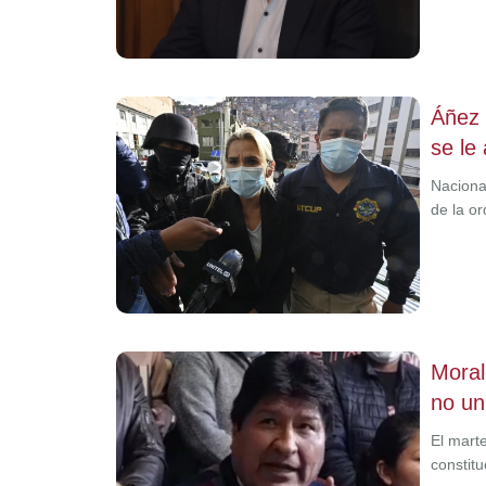
Áñez 
se le 
Nacional
de la o
Moral
no un
El mart
constit