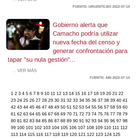
FUENTE: URGENTE.BO 2022-07-14
Gobierno alerta que
Camacho podría utilizar
nueva fecha del censo y
generar confrontación para
tapar "su nula gestión"...
... VER MÁS
FUENTE: ABI 2022-07-14
1
2
3
4
5
6
7
8
9
10
11
12
13
14
15
16
17
18
19
20
21
22
23
24
25
26
27
28
29
30
31
32
33
34
35
36
37
38
39
40
41
42
43
44
45
46
47
48
49
50
51
52
53
54
55
56
57
58
59
60
61
62
63
64
65
66
67
68
69
70
71
72
73
74
75
76
77
78
79
80
81
82
83
84
85
86
87
88
89
90
91
92
93
94
95
96
97
98
99
100
101
102
103
104
105
106
107
108
109
110
111
112
113
114
115
116
117
118
119
120
121
122
123
124
125