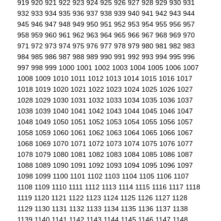
919
920
921
922
923
924
925
926
927
928
929
930
931
932
933
934
935
936
937
938
939
940
941
942
943
944
945
946
947
948
949
950
951
952
953
954
955
956
957
958
959
960
961
962
963
964
965
966
967
968
969
970
971
972
973
974
975
976
977
978
979
980
981
982
983
984
985
986
987
988
989
990
991
992
993
994
995
996
997
998
999
1000
1001
1002
1003
1004
1005
1006
1007
1008
1009
1010
1011
1012
1013
1014
1015
1016
1017
1018
1019
1020
1021
1022
1023
1024
1025
1026
1027
1028
1029
1030
1031
1032
1033
1034
1035
1036
1037
1038
1039
1040
1041
1042
1043
1044
1045
1046
1047
1048
1049
1050
1051
1052
1053
1054
1055
1056
1057
1058
1059
1060
1061
1062
1063
1064
1065
1066
1067
1068
1069
1070
1071
1072
1073
1074
1075
1076
1077
1078
1079
1080
1081
1082
1083
1084
1085
1086
1087
1088
1089
1090
1091
1092
1093
1094
1095
1096
1097
1098
1099
1100
1101
1102
1103
1104
1105
1106
1107
1108
1109
1110
1111
1112
1113
1114
1115
1116
1117
1118
1119
1120
1121
1122
1123
1124
1125
1126
1127
1128
1129
1130
1131
1132
1133
1134
1135
1136
1137
1138
1139
1140
1141
1142
1143
1144
1145
1146
1147
1148