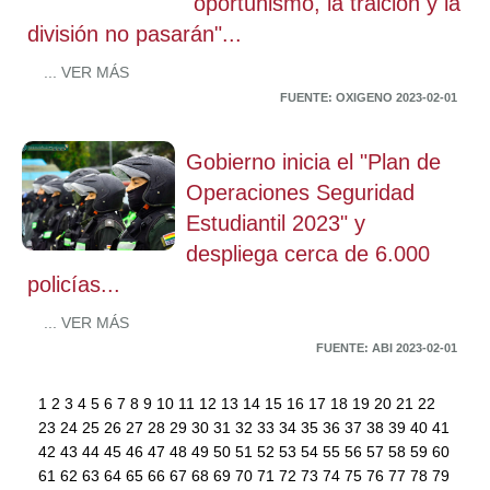
"oportunismo, la traición y la
división no pasarán"...
... VER MÁS
FUENTE: OXIGENO 2023-02-01
Gobierno inicia el "Plan de
Operaciones Seguridad
Estudiantil 2023" y
despliega cerca de 6.000
policías...
... VER MÁS
FUENTE: ABI 2023-02-01
1
2
3
4
5
6
7
8
9
10
11
12
13
14
15
16
17
18
19
20
21
22
23
24
25
26
27
28
29
30
31
32
33
34
35
36
37
38
39
40
41
42
43
44
45
46
47
48
49
50
51
52
53
54
55
56
57
58
59
60
61
62
63
64
65
66
67
68
69
70
71
72
73
74
75
76
77
78
79