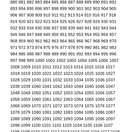
880
881
882
883
884
885
886
887
888
889
890
891
892
893
894
895
896
897
898
899
900
901
902
903
904
905
906
907
908
909
910
911
912
913
914
915
916
917
918
919
920
921
922
923
924
925
926
927
928
929
930
931
932
933
934
935
936
937
938
939
940
941
942
943
944
945
946
947
948
949
950
951
952
953
954
955
956
957
958
959
960
961
962
963
964
965
966
967
968
969
970
971
972
973
974
975
976
977
978
979
980
981
982
983
984
985
986
987
988
989
990
991
992
993
994
995
996
997
998
999
1000
1001
1002
1003
1004
1005
1006
1007
1008
1009
1010
1011
1012
1013
1014
1015
1016
1017
1018
1019
1020
1021
1022
1023
1024
1025
1026
1027
1028
1029
1030
1031
1032
1033
1034
1035
1036
1037
1038
1039
1040
1041
1042
1043
1044
1045
1046
1047
1048
1049
1050
1051
1052
1053
1054
1055
1056
1057
1058
1059
1060
1061
1062
1063
1064
1065
1066
1067
1068
1069
1070
1071
1072
1073
1074
1075
1076
1077
1078
1079
1080
1081
1082
1083
1084
1085
1086
1087
1088
1089
1090
1091
1092
1093
1094
1095
1096
1097
1098
1099
1100
1101
1102
1103
1104
1105
1106
1107
1108
1109
1110
1111
1112
1113
1114
1115
1116
1117
1118