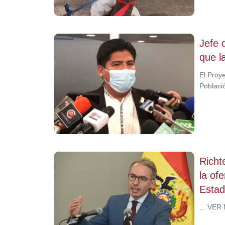
Jefe 
que l
El Proy
Poblaci
Richt
la of
Estad
... VER