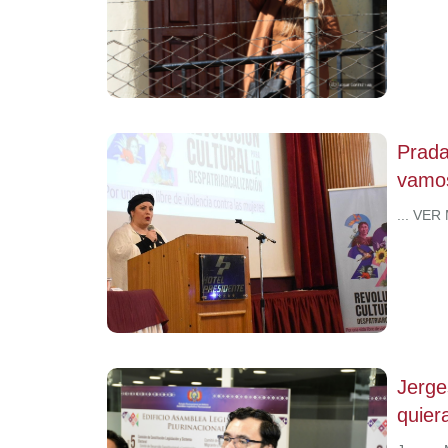
Prada
vamos
... VER
Jerge
quiera