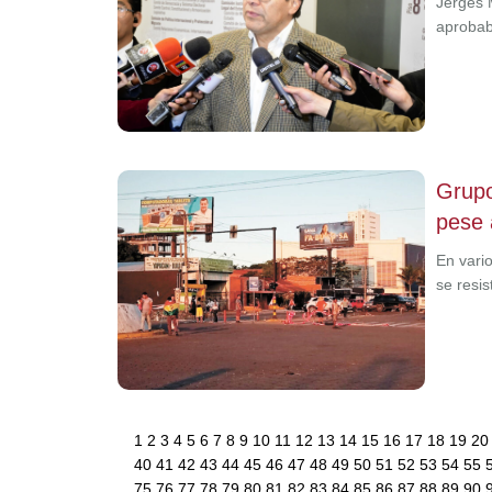
Jerges M
aprobab
Grupo
pese 
En vari
se resi
1
2
3
4
5
6
7
8
9
10
11
12
13
14
15
16
17
18
19
2
40
41
42
43
44
45
46
47
48
49
50
51
52
53
54
55
75
76
77
78
79
80
81
82
83
84
85
86
87
88
89
90