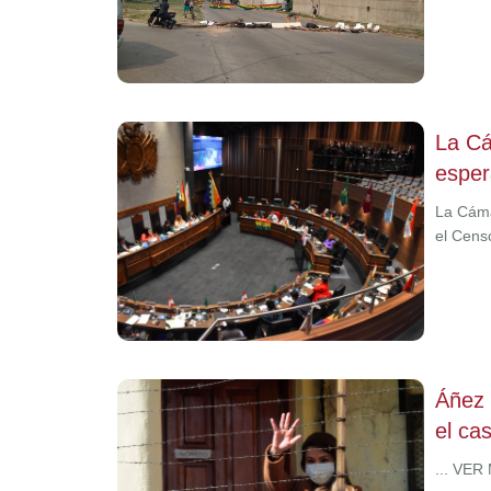
La Cá
esper
La Cáma
el Cens
Áñez 
el ca
... VER