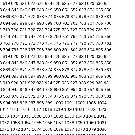
8
619
620
621
622
623
624
625
626
627
628
629
630
631
43
644
645
646
647
648
649
650
651
652
653
654
655
656
68
669
670
671
672
673
674
675
676
677
678
679
680
681
93
694
695
696
697
698
699
700
701
702
703
704
705
706
8
719
720
721
722
723
724
725
726
727
728
729
730
731
43
744
745
746
747
748
749
750
751
752
753
754
755
756
68
769
770
771
772
773
774
775
776
777
778
779
780
781
93
794
795
796
797
798
799
800
801
802
803
804
805
806
8
819
820
821
822
823
824
825
826
827
828
829
830
831
43
844
845
846
847
848
849
850
851
852
853
854
855
856
68
869
870
871
872
873
874
875
876
877
878
879
880
881
93
894
895
896
897
898
899
900
901
902
903
904
905
906
8
919
920
921
922
923
924
925
926
927
928
929
930
931
43
944
945
946
947
948
949
950
951
952
953
954
955
956
68
969
970
971
972
973
974
975
976
977
978
979
980
981
93
994
995
996
997
998
999
1000
1001
1002
1003
1004
1014
1015
1016
1017
1018
1019
1020
1021
1022
1023
1033
1034
1035
1036
1037
1038
1039
1040
1041
1042
1052
1053
1054
1055
1056
1057
1058
1059
1060
1061
1071
1072
1073
1074
1075
1076
1077
1078
1079
1080