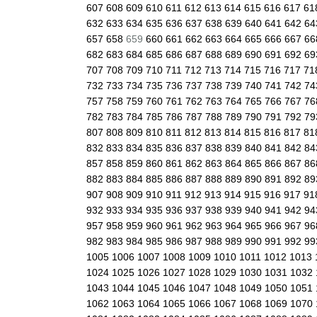
607
608
609
610
611
612
613
614
615
616
617
61
632
633
634
635
636
637
638
639
640
641
642
6
657
658
659
660
661
662
663
664
665
666
667
6
682
683
684
685
686
687
688
689
690
691
692
6
707
708
709
710
711
712
713
714
715
716
717
71
732
733
734
735
736
737
738
739
740
741
742
7
757
758
759
760
761
762
763
764
765
766
767
7
782
783
784
785
786
787
788
789
790
791
792
7
807
808
809
810
811
812
813
814
815
816
817
81
832
833
834
835
836
837
838
839
840
841
842
8
857
858
859
860
861
862
863
864
865
866
867
8
882
883
884
885
886
887
888
889
890
891
892
8
907
908
909
910
911
912
913
914
915
916
917
91
932
933
934
935
936
937
938
939
940
941
942
9
957
958
959
960
961
962
963
964
965
966
967
9
982
983
984
985
986
987
988
989
990
991
992
9
1005
1006
1007
1008
1009
1010
1011
1012
1013
1024
1025
1026
1027
1028
1029
1030
1031
1032
1043
1044
1045
1046
1047
1048
1049
1050
1051
1062
1063
1064
1065
1066
1067
1068
1069
1070