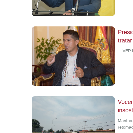
Presi
trata
... VER
Vocer
insos
Manfred
retomad