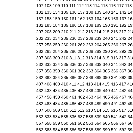
107
108
109
110
111
112
113
114
115
116
117
118
132
133
134
135
136
137
138
139
140
141
142
1
157
158
159
160
161
162
163
164
165
166
167
1
182
183
184
185
186
187
188
189
190
191
192
1
207
208
209
210
211
212
213
214
215
216
217
21
232
233
234
235
236
237
238
239
240
241
242
2
257
258
259
260
261
262
263
264
265
266
267
2
282
283
284
285
286
287
288
289
290
291
292
2
307
308
309
310
311
312
313
314
315
316
317
31
332
333
334
335
336
337
338
339
340
341
342
3
357
358
359
360
361
362
363
364
365
366
367
3
382
383
384
385
386
387
388
389
390
391
392
3
407
408
409
410
411
412
413
414
415
416
417
41
432
433
434
435
436
437
438
439
440
441
442
4
457
458
459
460
461
462
463
464
465
466
467
4
482
483
484
485
486
487
488
489
490
491
492
4
507
508
509
510
511
512
513
514
515
516
517
51
532
533
534
535
536
537
538
539
540
541
542
5
557
558
559
560
561
562
563
564
565
566
567
5
582
583
584
585
586
587
588
589
590
591
592
5