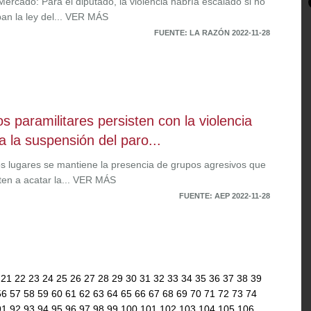
ercado: Para el diputado, la violencia habría escalado si no
an la ley del... VER MÁS
FUENTE: LA RAZÓN 2022-11-28
s paramilitares persisten con la violencia
a la suspensión del paro...
os lugares se mantiene la presencia de grupos agresivos que
sten a acatar la... VER MÁS
FUENTE: AEP 2022-11-28
0
21
22
23
24
25
26
27
28
29
30
31
32
33
34
35
36
37
38
39
56
57
58
59
60
61
62
63
64
65
66
67
68
69
70
71
72
73
74
91
92
93
94
95
96
97
98
99
100
101
102
103
104
105
106