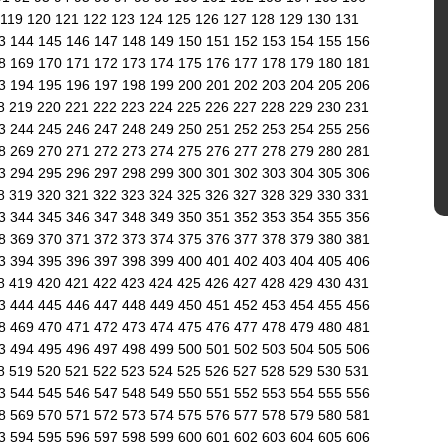
119
120
121
122
123
124
125
126
127
128
129
130
131
43
144
145
146
147
148
149
150
151
152
153
154
155
156
68
169
170
171
172
173
174
175
176
177
178
179
180
181
93
194
195
196
197
198
199
200
201
202
203
204
205
206
8
219
220
221
222
223
224
225
226
227
228
229
230
231
43
244
245
246
247
248
249
250
251
252
253
254
255
256
68
269
270
271
272
273
274
275
276
277
278
279
280
281
93
294
295
296
297
298
299
300
301
302
303
304
305
306
8
319
320
321
322
323
324
325
326
327
328
329
330
331
43
344
345
346
347
348
349
350
351
352
353
354
355
356
68
369
370
371
372
373
374
375
376
377
378
379
380
381
93
394
395
396
397
398
399
400
401
402
403
404
405
406
8
419
420
421
422
423
424
425
426
427
428
429
430
431
43
444
445
446
447
448
449
450
451
452
453
454
455
456
68
469
470
471
472
473
474
475
476
477
478
479
480
481
93
494
495
496
497
498
499
500
501
502
503
504
505
506
8
519
520
521
522
523
524
525
526
527
528
529
530
531
43
544
545
546
547
548
549
550
551
552
553
554
555
556
68
569
570
571
572
573
574
575
576
577
578
579
580
581
93
594
595
596
597
598
599
600
601
602
603
604
605
606