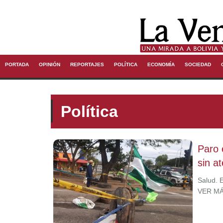
PORTADA
OPINIÓN
REPORTAJES
POLÍTICA
ECONOMÍA
SOCIEDAD
Política
Paro 
sin at
Salud. E
VER M