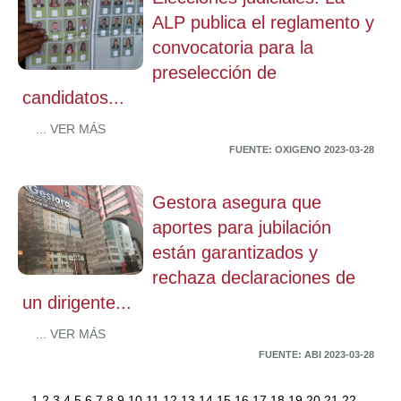
ALP publica el reglamento y
convocatoria para la
preselección de
candidatos...
... VER MÁS
FUENTE: OXIGENO 2023-03-28
Gestora asegura que
aportes para jubilación
están garantizados y
rechaza declaraciones de
un dirigente...
... VER MÁS
FUENTE: ABI 2023-03-28
1
2
3
4
5
6
7
8
9
10
11
12
13
14
15
16
17
18
19
20
21
22