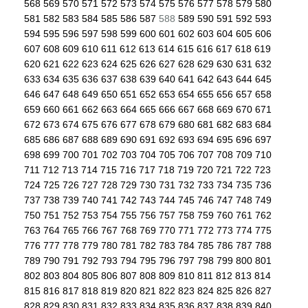
568
569
570
571
572
573
574
575
576
577
578
579
580
581
582
583
584
585
586
587
588
589
590
591
592
593
594
595
596
597
598
599
600
601
602
603
604
605
606
607
608
609
610
611
612
613
614
615
616
617
618
619
620
621
622
623
624
625
626
627
628
629
630
631
632
633
634
635
636
637
638
639
640
641
642
643
644
645
646
647
648
649
650
651
652
653
654
655
656
657
658
659
660
661
662
663
664
665
666
667
668
669
670
671
672
673
674
675
676
677
678
679
680
681
682
683
684
685
686
687
688
689
690
691
692
693
694
695
696
697
698
699
700
701
702
703
704
705
706
707
708
709
710
711
712
713
714
715
716
717
718
719
720
721
722
723
724
725
726
727
728
729
730
731
732
733
734
735
736
737
738
739
740
741
742
743
744
745
746
747
748
749
750
751
752
753
754
755
756
757
758
759
760
761
762
763
764
765
766
767
768
769
770
771
772
773
774
775
776
777
778
779
780
781
782
783
784
785
786
787
788
789
790
791
792
793
794
795
796
797
798
799
800
801
802
803
804
805
806
807
808
809
810
811
812
813
814
815
816
817
818
819
820
821
822
823
824
825
826
827
828
829
830
831
832
833
834
835
836
837
838
839
840