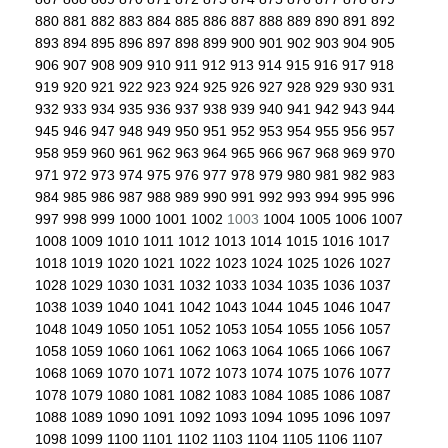
880
881
882
883
884
885
886
887
888
889
890
891
892
893
894
895
896
897
898
899
900
901
902
903
904
905
906
907
908
909
910
911
912
913
914
915
916
917
918
919
920
921
922
923
924
925
926
927
928
929
930
931
932
933
934
935
936
937
938
939
940
941
942
943
944
945
946
947
948
949
950
951
952
953
954
955
956
957
958
959
960
961
962
963
964
965
966
967
968
969
970
971
972
973
974
975
976
977
978
979
980
981
982
983
984
985
986
987
988
989
990
991
992
993
994
995
996
997
998
999
1000
1001
1002
1003
1004
1005
1006
1007
1008
1009
1010
1011
1012
1013
1014
1015
1016
1017
1018
1019
1020
1021
1022
1023
1024
1025
1026
1027
1028
1029
1030
1031
1032
1033
1034
1035
1036
1037
1038
1039
1040
1041
1042
1043
1044
1045
1046
1047
1048
1049
1050
1051
1052
1053
1054
1055
1056
1057
1058
1059
1060
1061
1062
1063
1064
1065
1066
1067
1068
1069
1070
1071
1072
1073
1074
1075
1076
1077
1078
1079
1080
1081
1082
1083
1084
1085
1086
1087
1088
1089
1090
1091
1092
1093
1094
1095
1096
1097
1098
1099
1100
1101
1102
1103
1104
1105
1106
1107