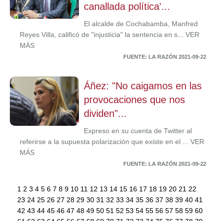
canallada política'...
El alcalde de Cochabamba, Manfred
Reyes Villa, calificó de "injusticia" la sentencia en s... VER
MÁS
FUENTE: LA RAZÓN 2021-09-22
Áñez: "No caigamos en las
provocaciones que nos
dividen"...
Expreso en su cuenta de Twitter al
referirse a la supuesta polarización que existe en el ... VER
MÁS
FUENTE: LA RAZÓN 2021-09-22
1
2
3
4
5
6
7
8
9
10
11
12
13
14
15
16
17
18
19
20
21
22
23
24
25
26
27
28
29
30
31
32
33
34
35
36
37
38
39
40
41
42
43
44
45
46
47
48
49
50
51
52
53
54
55
56
57
58
59
60