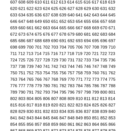
607
608
609
610
611
612
613
614
615
616
617
618
619
620
621
622
623
624
625
626
627
628
629
630
631
632
633
634
635
636
637
638
639
640
641
642
643
644
645
646
647
648
649
650
651
652
653
654
655
656
657
658
659
660
661
662
663
664
665
666
667
668
669
670
671
672
673
674
675
676
677
678
679
680
681
682
683
684
685
686
687
688
689
690
691
692
693
694
695
696
697
698
699
700
701
702
703
704
705
706
707
708
709
710
711
712
713
714
715
716
717
718
719
720
721
722
723
724
725
726
727
728
729
730
731
732
733
734
735
736
737
738
739
740
741
742
743
744
745
746
747
748
749
750
751
752
753
754
755
756
757
758
759
760
761
762
763
764
765
766
767
768
769
770
771
772
773
774
775
776
777
778
779
780
781
782
783
784
785
786
787
788
789
790
791
792
793
794
795
796
797
798
799
800
801
802
803
804
805
806
807
808
809
810
811
812
813
814
815
816
817
818
819
820
821
822
823
824
825
826
827
828
829
830
831
832
833
834
835
836
837
838
839
840
841
842
843
844
845
846
847
848
849
850
851
852
853
854
855
856
857
858
859
860
861
862
863
864
865
866
867
868
869
870
871
872
873
874
875
876
877
878
879