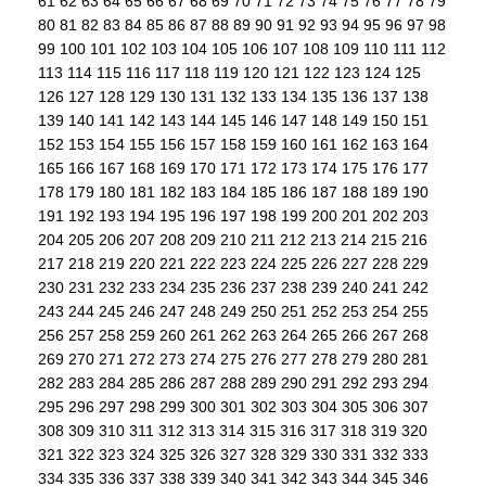
61
62
63
64
65
66
67
68
69
70
71
72
73
74
75
76
77
78
79
80
81
82
83
84
85
86
87
88
89
90
91
92
93
94
95
96
97
98
99
100
101
102
103
104
105
106
107
108
109
110
111
112
113
114
115
116
117
118
119
120
121
122
123
124
125
126
127
128
129
130
131
132
133
134
135
136
137
138
139
140
141
142
143
144
145
146
147
148
149
150
151
152
153
154
155
156
157
158
159
160
161
162
163
164
165
166
167
168
169
170
171
172
173
174
175
176
177
178
179
180
181
182
183
184
185
186
187
188
189
190
191
192
193
194
195
196
197
198
199
200
201
202
203
204
205
206
207
208
209
210
211
212
213
214
215
216
217
218
219
220
221
222
223
224
225
226
227
228
229
230
231
232
233
234
235
236
237
238
239
240
241
242
243
244
245
246
247
248
249
250
251
252
253
254
255
256
257
258
259
260
261
262
263
264
265
266
267
268
269
270
271
272
273
274
275
276
277
278
279
280
281
282
283
284
285
286
287
288
289
290
291
292
293
294
295
296
297
298
299
300
301
302
303
304
305
306
307
308
309
310
311
312
313
314
315
316
317
318
319
320
321
322
323
324
325
326
327
328
329
330
331
332
333
334
335
336
337
338
339
340
341
342
343
344
345
346