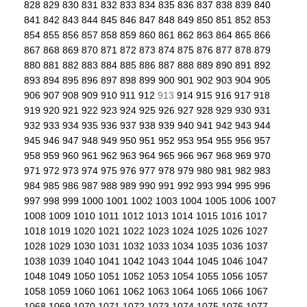
828
829
830
831
832
833
834
835
836
837
838
839
840
841
842
843
844
845
846
847
848
849
850
851
852
853
854
855
856
857
858
859
860
861
862
863
864
865
866
867
868
869
870
871
872
873
874
875
876
877
878
879
880
881
882
883
884
885
886
887
888
889
890
891
892
893
894
895
896
897
898
899
900
901
902
903
904
905
906
907
908
909
910
911
912
913
914
915
916
917
918
919
920
921
922
923
924
925
926
927
928
929
930
931
932
933
934
935
936
937
938
939
940
941
942
943
944
945
946
947
948
949
950
951
952
953
954
955
956
957
958
959
960
961
962
963
964
965
966
967
968
969
970
971
972
973
974
975
976
977
978
979
980
981
982
983
984
985
986
987
988
989
990
991
992
993
994
995
996
997
998
999
1000
1001
1002
1003
1004
1005
1006
1007
1008
1009
1010
1011
1012
1013
1014
1015
1016
1017
1018
1019
1020
1021
1022
1023
1024
1025
1026
1027
1028
1029
1030
1031
1032
1033
1034
1035
1036
1037
1038
1039
1040
1041
1042
1043
1044
1045
1046
1047
1048
1049
1050
1051
1052
1053
1054
1055
1056
1057
1058
1059
1060
1061
1062
1063
1064
1065
1066
1067
1068
1069
1070
1071
1072
1073
1074
1075
1076
1077