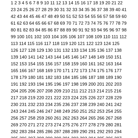
1
2
3
4
5
6
7
8
9
10
11
12
13
14
15
16
17
18
19
20
21
22
23
24
25
26
27
28
29
30
31
32
33
34
35
36
37
38
39
40
41
42
43
44
45
46
47
48
49
50
51
52
53
54
55
56
57
58
59
60
61
62
63
64
65
66
67
68
69
70
71
72
73
74
75
76
77
78
79
80
81
82
83
84
85
86
87
88
89
90
91
92
93
94
95
96
97
98
99
100
101
102
103
104
105
106
107
108
109
110
111
112
113
114
115
116
117
118
119
120
121
122
123
124
125
126
127
128
129
130
131
132
133
134
135
136
137
138
139
140
141
142
143
144
145
146
147
148
149
150
151
152
153
154
155
156
157
158
159
160
161
162
163
164
165
166
167
168
169
170
171
172
173
174
175
176
177
178
179
180
181
182
183
184
185
186
187
188
189
190
191
192
193
194
195
196
197
198
199
200
201
202
203
204
205
206
207
208
209
210
211
212
213
214
215
216
217
218
219
220
221
222
223
224
225
226
227
228
229
230
231
232
233
234
235
236
237
238
239
240
241
242
243
244
245
246
247
248
249
250
251
252
253
254
255
256
257
258
259
260
261
262
263
264
265
266
267
268
269
270
271
272
273
274
275
276
277
278
279
280
281
282
283
284
285
286
287
288
289
290
291
292
293
294