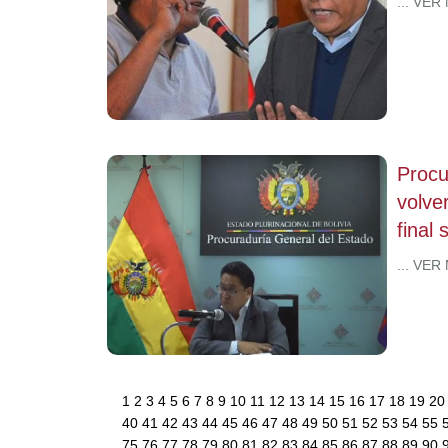
... VER
Procu
volve
final 
... VER
1
2
3
4
5
6
7
8
9
10
11
12
13
14
15
16
17
18
19
2
40
41
42
43
44
45
46
47
48
49
50
51
52
53
54
55
75
76
77
78
79
80
81
82
83
84
85
86
87
88
89
90