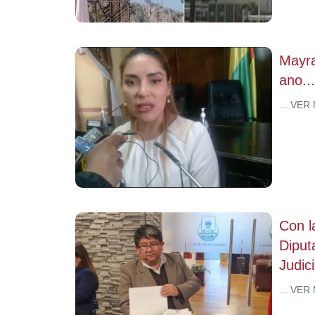
Mayra
ano...
... VER
Con l
Diput
Judic
... VER