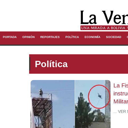
PORTADA
OPINIÓN
REPORTAJES
POLÍTICA
ECONOMÍA
SOCIEDAD
Política
La Fi
instr
Militar
... VER