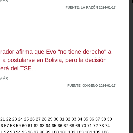
 MÁS
FUENTE: LA RAZÓN 2024-01-17
rador afirma que Evo "no tiene derecho" a
r a postularse en Bolivia, pero la decisión
será del TSE...
 MÁS
FUENTE: OXIGENO 2024-01-17
0
21
22
23
24
25
26
27
28
29
30
31
32
33
34
35
36
37
38
39
56
57
58
59
60
61
62
63
64
65
66
67
68
69
70
71
72
73
74
91
92
93
94
95
96
97
98
99
100
101
102
103
104
105
106