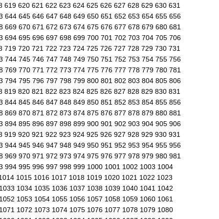
8
619
620
621
622
623
624
625
626
627
628
629
630
631
43
644
645
646
647
648
649
650
651
652
653
654
655
656
68
669
670
671
672
673
674
675
676
677
678
679
680
681
93
694
695
696
697
698
699
700
701
702
703
704
705
706
8
719
720
721
722
723
724
725
726
727
728
729
730
731
43
744
745
746
747
748
749
750
751
752
753
754
755
756
68
769
770
771
772
773
774
775
776
777
778
779
780
781
93
794
795
796
797
798
799
800
801
802
803
804
805
806
8
819
820
821
822
823
824
825
826
827
828
829
830
831
43
844
845
846
847
848
849
850
851
852
853
854
855
856
68
869
870
871
872
873
874
875
876
877
878
879
880
881
93
894
895
896
897
898
899
900
901
902
903
904
905
906
8
919
920
921
922
923
924
925
926
927
928
929
930
931
43
944
945
946
947
948
949
950
951
952
953
954
955
956
68
969
970
971
972
973
974
975
976
977
978
979
980
981
93
994
995
996
997
998
999
1000
1001
1002
1003
1004
1014
1015
1016
1017
1018
1019
1020
1021
1022
1023
1033
1034
1035
1036
1037
1038
1039
1040
1041
1042
1052
1053
1054
1055
1056
1057
1058
1059
1060
1061
1071
1072
1073
1074
1075
1076
1077
1078
1079
1080