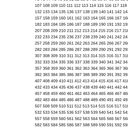
107
108
109
110
111
112
113
114
115
116
117
118
132
133
134
135
136
137
138
139
140
141
142
1
157
158
159
160
161
162
163
164
165
166
167
1
182
183
184
185
186
187
188
189
190
191
192
1
207
208
209
210
211
212
213
214
215
216
217
21
232
233
234
235
236
237
238
239
240
241
242
2
257
258
259
260
261
262
263
264
265
266
267
2
282
283
284
285
286
287
288
289
290
291
292
2
307
308
309
310
311
312
313
314
315
316
317
31
332
333
334
335
336
337
338
339
340
341
342
3
357
358
359
360
361
362
363
364
365
366
367
3
382
383
384
385
386
387
388
389
390
391
392
3
407
408
409
410
411
412
413
414
415
416
417
41
432
433
434
435
436
437
438
439
440
441
442
4
457
458
459
460
461
462
463
464
465
466
467
4
482
483
484
485
486
487
488
489
490
491
492
4
507
508
509
510
511
512
513
514
515
516
517
51
532
533
534
535
536
537
538
539
540
541
542
5
557
558
559
560
561
562
563
564
565
566
567
5
582
583
584
585
586
587
588
589
590
591
592
5