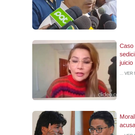
Caso 
sedic
juicio
... VER
Moral
acusa