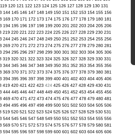
119
120
121
122
123
124
125
126
127
128
129
130
131
43
144
145
146
147
148
149
150
151
152
153
154
155
156
68
169
170
171
172
173
174
175
176
177
178
179
180
181
93
194
195
196
197
198
199
200
201
202
203
204
205
206
8
219
220
221
222
223
224
225
226
227
228
229
230
231
43
244
245
246
247
248
249
250
251
252
253
254
255
256
68
269
270
271
272
273
274
275
276
277
278
279
280
281
93
294
295
296
297
298
299
300
301
302
303
304
305
306
8
319
320
321
322
323
324
325
326
327
328
329
330
331
43
344
345
346
347
348
349
350
351
352
353
354
355
356
68
369
370
371
372
373
374
375
376
377
378
379
380
381
93
394
395
396
397
398
399
400
401
402
403
404
405
406
8
419
420
421
422
423
424
425
426
427
428
429
430
431
43
444
445
446
447
448
449
450
451
452
453
454
455
456
68
469
470
471
472
473
474
475
476
477
478
479
480
481
93
494
495
496
497
498
499
500
501
502
503
504
505
506
8
519
520
521
522
523
524
525
526
527
528
529
530
531
43
544
545
546
547
548
549
550
551
552
553
554
555
556
68
569
570
571
572
573
574
575
576
577
578
579
580
581
93
594
595
596
597
598
599
600
601
602
603
604
605
606