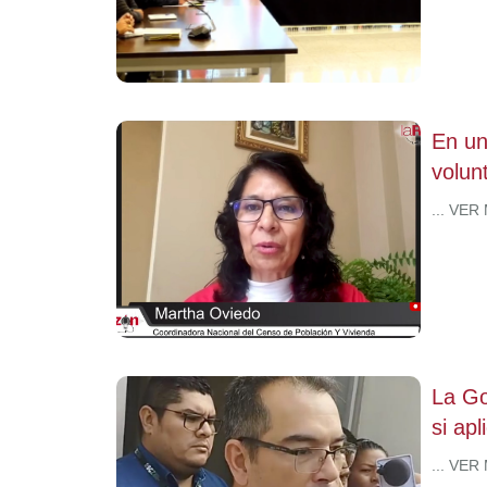
En un
volun
... VER
La Go
si apl
... VER