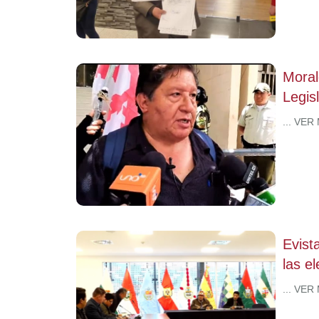
Moral
Legisl
... VER
Evist
las el
... VER