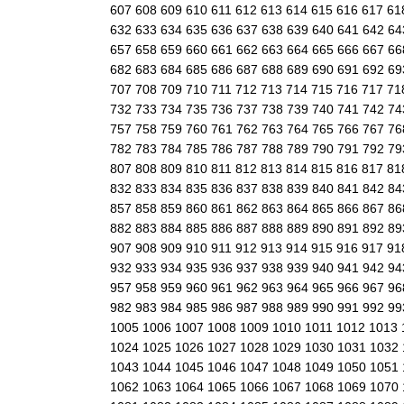
607
608
609
610
611
612
613
614
615
616
617
61
632
633
634
635
636
637
638
639
640
641
642
6
657
658
659
660
661
662
663
664
665
666
667
6
682
683
684
685
686
687
688
689
690
691
692
6
707
708
709
710
711
712
713
714
715
716
717
71
732
733
734
735
736
737
738
739
740
741
742
7
757
758
759
760
761
762
763
764
765
766
767
7
782
783
784
785
786
787
788
789
790
791
792
7
807
808
809
810
811
812
813
814
815
816
817
81
832
833
834
835
836
837
838
839
840
841
842
8
857
858
859
860
861
862
863
864
865
866
867
8
882
883
884
885
886
887
888
889
890
891
892
8
907
908
909
910
911
912
913
914
915
916
917
91
932
933
934
935
936
937
938
939
940
941
942
9
957
958
959
960
961
962
963
964
965
966
967
9
982
983
984
985
986
987
988
989
990
991
992
9
1005
1006
1007
1008
1009
1010
1011
1012
1013
1024
1025
1026
1027
1028
1029
1030
1031
1032
1043
1044
1045
1046
1047
1048
1049
1050
1051
1062
1063
1064
1065
1066
1067
1068
1069
1070