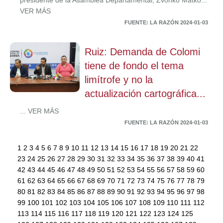
presidente de la Asamblea Departamental, Zvonko Matko...
VER MÁS
FUENTE: LA RAZÓN 2024-01-03
Ruiz: Demanda de Colomi
tiene de fondo el tema
limítrofe y no la
actualización cartográfica...
... VER MÁS
FUENTE: LA RAZÓN 2024-01-03
1
2
3
4
5
6
7
8
9
10
11
12
13
14
15
16
17
18
19
20
21
22
23
24
25
26
27
28
29
30
31
32
33
34
35
36
37
38
39
40
41
42
43
44
45
46
47
48
49
50
51
52
53
54
55
56
57
58
59
60
61
62
63
64
65
66
67
68
69
70
71
72
73
74
75
76
77
78
79
80
81
82
83
84
85
86
87
88
89
90
91
92
93
94
95
96
97
98
99
100
101
102
103
104
105
106
107
108
109
110
111
112
113
114
115
116
117
118
119
120
121
122
123
124
125