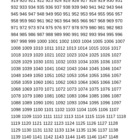
919
920
921
922
923
924
925
926
927
928
929
930
931
932
933
934
935
936
937
938
939
940
941
942
943
944
945
946
947
948
949
950
951
952
953
954
955
956
957
958
959
960
961
962
963
964
965
966
967
968
969
970
971
972
973
974
975
976
977
978
979
980
981
982
983
984
985
986
987
988
989
990
991
992
993
994
995
996
997
998
999
1000
1001
1002
1003
1004
1005
1006
1007
1008
1009
1010
1011
1012
1013
1014
1015
1016
1017
1018
1019
1020
1021
1022
1023
1024
1025
1026
1027
1028
1029
1030
1031
1032
1033
1034
1035
1036
1037
1038
1039
1040
1041
1042
1043
1044
1045
1046
1047
1048
1049
1050
1051
1052
1053
1054
1055
1056
1057
1058
1059
1060
1061
1062
1063
1064
1065
1066
1067
1068
1069
1070
1071
1072
1073
1074
1075
1076
1077
1078
1079
1080
1081
1082
1083
1084
1085
1086
1087
1088
1089
1090
1091
1092
1093
1094
1095
1096
1097
1098
1099
1100
1101
1102
1103
1104
1105
1106
1107
1108
1109
1110
1111
1112
1113
1114
1115
1116
1117
1118
1119
1120
1121
1122
1123
1124
1125
1126
1127
1128
1129
1130
1131
1132
1133
1134
1135
1136
1137
1138
1139
1140
1141
1142
1143
1144
1145
1146
1147
1148