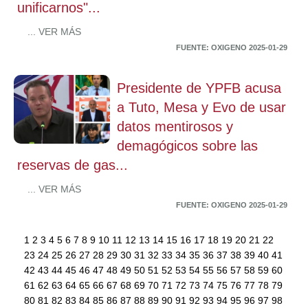
unificarnos"...
... VER MÁS
FUENTE: OXIGENO 2025-01-29
Presidente de YPFB acusa
a Tuto, Mesa y Evo de usar
datos mentirosos y
demagógicos sobre las
reservas de gas...
... VER MÁS
FUENTE: OXIGENO 2025-01-29
1
2
3
4
5
6
7
8
9
10
11
12
13
14
15
16
17
18
19
20
21
22
23
24
25
26
27
28
29
30
31
32
33
34
35
36
37
38
39
40
41
42
43
44
45
46
47
48
49
50
51
52
53
54
55
56
57
58
59
60
61
62
63
64
65
66
67
68
69
70
71
72
73
74
75
76
77
78
79
80
81
82
83
84
85
86
87
88
89
90
91
92
93
94
95
96
97
98