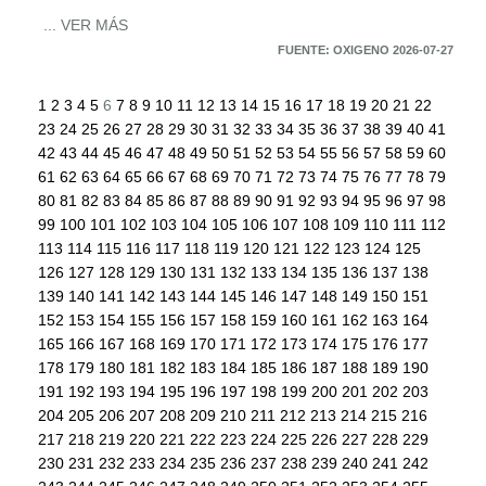
... VER MÁS
FUENTE: OXIGENO 2026-07-27
1
2
3
4
5
6
7
8
9
10
11
12
13
14
15
16
17
18
19
20
21
22
23
24
25
26
27
28
29
30
31
32
33
34
35
36
37
38
39
40
41
42
43
44
45
46
47
48
49
50
51
52
53
54
55
56
57
58
59
60
61
62
63
64
65
66
67
68
69
70
71
72
73
74
75
76
77
78
79
80
81
82
83
84
85
86
87
88
89
90
91
92
93
94
95
96
97
98
99
100
101
102
103
104
105
106
107
108
109
110
111
112
113
114
115
116
117
118
119
120
121
122
123
124
125
126
127
128
129
130
131
132
133
134
135
136
137
138
139
140
141
142
143
144
145
146
147
148
149
150
151
152
153
154
155
156
157
158
159
160
161
162
163
164
165
166
167
168
169
170
171
172
173
174
175
176
177
178
179
180
181
182
183
184
185
186
187
188
189
190
191
192
193
194
195
196
197
198
199
200
201
202
203
204
205
206
207
208
209
210
211
212
213
214
215
216
217
218
219
220
221
222
223
224
225
226
227
228
229
230
231
232
233
234
235
236
237
238
239
240
241
242