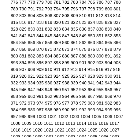
776
777
778
779
780
781
782
783
784
785
786
787
788
789
790
791
792
793
794
795
796
797
798
799
800
801
802
803
804
805
806
807
808
809
810
811
812
813
814
815
816
817
818
819
820
821
822
823
824
825
826
827
828
829
830
831
832
833
834
835
836
837
838
839
840
841
842
843
844
845
846
847
848
849
850
851
852
853
854
855
856
857
858
859
860
861
862
863
864
865
866
867
868
869
870
871
872
873
874
875
876
877
878
879
880
881
882
883
884
885
886
887
888
889
890
891
892
893
894
895
896
897
898
899
900
901
902
903
904
905
906
907
908
909
910
911
912
913
914
915
916
917
918
919
920
921
922
923
924
925
926
927
928
929
930
931
932
933
934
935
936
937
938
939
940
941
942
943
944
945
946
947
948
949
950
951
952
953
954
955
956
957
958
959
960
961
962
963
964
965
966
967
968
969
970
971
972
973
974
975
976
977
978
979
980
981
982
983
984
985
986
987
988
989
990
991
992
993
994
995
996
997
998
999
1000
1001
1002
1003
1004
1005
1006
1007
1008
1009
1010
1011
1012
1013
1014
1015
1016
1017
1018
1019
1020
1021
1022
1023
1024
1025
1026
1027
1028
1029
1030
1031
1032
1033
1034
1035
1036
1037