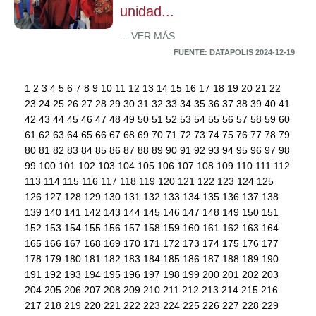
unidad...
... VER MÁS
FUENTE: DATAPOLIS 2024-12-19
1
2
3
4
5
6
7
8
9
10
11
12
13
14
15
16
17
18
19
20
21
22
23
24
25
26
27
28
29
30
31
32
33
34
35
36
37
38
39
40
41
42
43
44
45
46
47
48
49
50
51
52
53
54
55
56
57
58
59
60
61
62
63
64
65
66
67
68
69
70
71
72
73
74
75
76
77
78
79
80
81
82
83
84
85
86
87
88
89
90
91
92
93
94
95
96
97
98
99
100
101
102
103
104
105
106
107
108
109
110
111
112
113
114
115
116
117
118
119
120
121
122
123
124
125
126
127
128
129
130
131
132
133
134
135
136
137
138
139
140
141
142
143
144
145
146
147
148
149
150
151
152
153
154
155
156
157
158
159
160
161
162
163
164
165
166
167
168
169
170
171
172
173
174
175
176
177
178
179
180
181
182
183
184
185
186
187
188
189
190
191
192
193
194
195
196
197
198
199
200
201
202
203
204
205
206
207
208
209
210
211
212
213
214
215
216
217
218
219
220
221
222
223
224
225
226
227
228
229