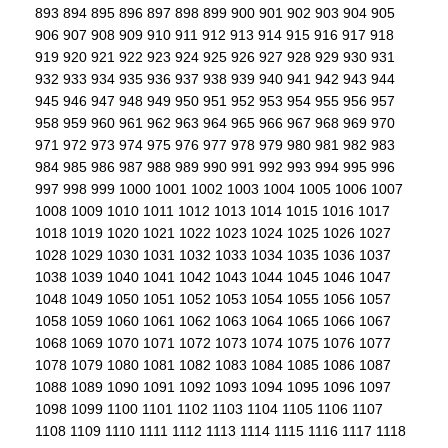
893
894
895
896
897
898
899
900
901
902
903
904
905
906
907
908
909
910
911
912
913
914
915
916
917
918
919
920
921
922
923
924
925
926
927
928
929
930
931
932
933
934
935
936
937
938
939
940
941
942
943
944
945
946
947
948
949
950
951
952
953
954
955
956
957
958
959
960
961
962
963
964
965
966
967
968
969
970
971
972
973
974
975
976
977
978
979
980
981
982
983
984
985
986
987
988
989
990
991
992
993
994
995
996
997
998
999
1000
1001
1002
1003
1004
1005
1006
1007
1008
1009
1010
1011
1012
1013
1014
1015
1016
1017
1018
1019
1020
1021
1022
1023
1024
1025
1026
1027
1028
1029
1030
1031
1032
1033
1034
1035
1036
1037
1038
1039
1040
1041
1042
1043
1044
1045
1046
1047
1048
1049
1050
1051
1052
1053
1054
1055
1056
1057
1058
1059
1060
1061
1062
1063
1064
1065
1066
1067
1068
1069
1070
1071
1072
1073
1074
1075
1076
1077
1078
1079
1080
1081
1082
1083
1084
1085
1086
1087
1088
1089
1090
1091
1092
1093
1094
1095
1096
1097
1098
1099
1100
1101
1102
1103
1104
1105
1106
1107
1108
1109
1110
1111
1112
1113
1114
1115
1116
1117
1118