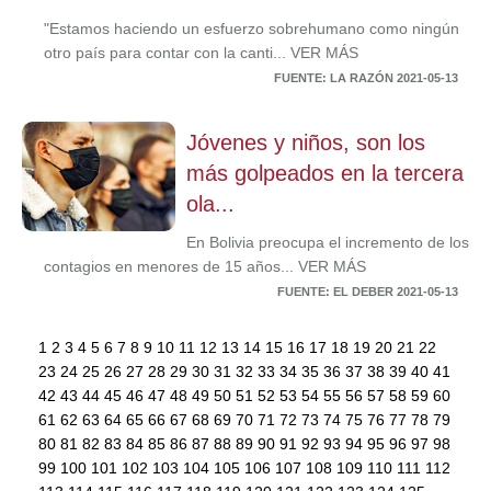
"Estamos haciendo un esfuerzo sobrehumano como ningún
otro país para contar con la canti... VER MÁS
FUENTE: LA RAZÓN 2021-05-13
Jóvenes y niños, son los
más golpeados en la tercera
ola...
En Bolivia preocupa el incremento de los
contagios en menores de 15 años... VER MÁS
FUENTE: EL DEBER 2021-05-13
1
2
3
4
5
6
7
8
9
10
11
12
13
14
15
16
17
18
19
20
21
22
23
24
25
26
27
28
29
30
31
32
33
34
35
36
37
38
39
40
41
42
43
44
45
46
47
48
49
50
51
52
53
54
55
56
57
58
59
60
61
62
63
64
65
66
67
68
69
70
71
72
73
74
75
76
77
78
79
80
81
82
83
84
85
86
87
88
89
90
91
92
93
94
95
96
97
98
99
100
101
102
103
104
105
106
107
108
109
110
111
112