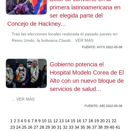
primera latinoamericana en
ser elegida parte del
Concejo de Hackney...
Tras las elecciones locales realizada el pasado jueves en
Reino Unido, la boliviana Claudi... VER MÁS
FUENTE: AYTV 2022-05-08
Gobierno potencia el
Hospital Modelo Corea de El
Alto con un nuevo bloque de
servicios de salud...
... VER MÁS
FUENTE: ABI 2022-05-08
1
2
3
4
5
6
7
8
9
10
11
12
13
14
15
16
17
18
19
20
21
22
23
24
25
26
27
28
29
30
31
32
33
34
35
36
37
38
39
40
41