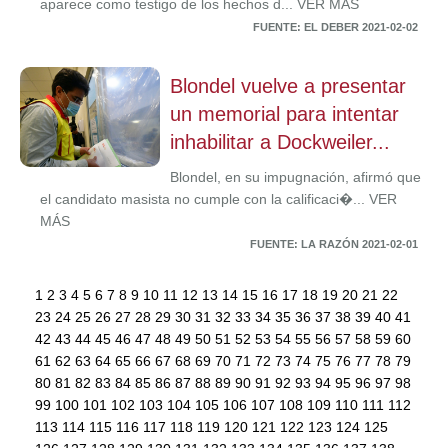
aparece como testigo de los hechos d... VER MÁS
FUENTE: EL DEBER 2021-02-02
Blondel vuelve a presentar
un memorial para intentar
inhabilitar a Dockweiler...
Blondel, en su impugnación, afirmó que
el candidato masista no cumple con la calificaci�... VER
MÁS
FUENTE: LA RAZÓN 2021-02-01
1
2
3
4
5
6
7
8
9
10
11
12
13
14
15
16
17
18
19
20
21
22
23
24
25
26
27
28
29
30
31
32
33
34
35
36
37
38
39
40
41
42
43
44
45
46
47
48
49
50
51
52
53
54
55
56
57
58
59
60
61
62
63
64
65
66
67
68
69
70
71
72
73
74
75
76
77
78
79
80
81
82
83
84
85
86
87
88
89
90
91
92
93
94
95
96
97
98
99
100
101
102
103
104
105
106
107
108
109
110
111
112
113
114
115
116
117
118
119
120
121
122
123
124
125