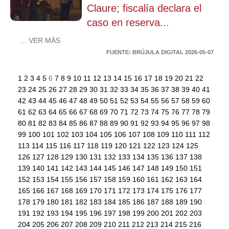
Claure; fiscalía declara el
caso en reserva...
... VER MÁS
FUENTE: BRÚJULA DIGITAL 2026-05-07
1
2
3
4
5
6
7
8
9
10
11
12
13
14
15
16
17
18
19
20
21
22
23
24
25
26
27
28
29
30
31
32
33
34
35
36
37
38
39
40
41
42
43
44
45
46
47
48
49
50
51
52
53
54
55
56
57
58
59
60
61
62
63
64
65
66
67
68
69
70
71
72
73
74
75
76
77
78
79
80
81
82
83
84
85
86
87
88
89
90
91
92
93
94
95
96
97
98
99
100
101
102
103
104
105
106
107
108
109
110
111
112
113
114
115
116
117
118
119
120
121
122
123
124
125
126
127
128
129
130
131
132
133
134
135
136
137
138
139
140
141
142
143
144
145
146
147
148
149
150
151
152
153
154
155
156
157
158
159
160
161
162
163
164
165
166
167
168
169
170
171
172
173
174
175
176
177
178
179
180
181
182
183
184
185
186
187
188
189
190
191
192
193
194
195
196
197
198
199
200
201
202
203
204
205
206
207
208
209
210
211
212
213
214
215
216