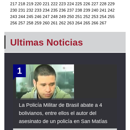
217
218
219
220
221
222
223
224
225
226
227
228
229
230
231
232
233
234
235
236
237
238
239
240
241
242
243
244
245
246
247
248
249
250
251
252
253
254
255
256
257
258
259
260
261
262
263
264
265
266
267
Ultimas Noticias
1
La Policía Militar de Brasil abate a 4
bolivianos, entre ellos el autor del
asesinato de un policía en San Matías