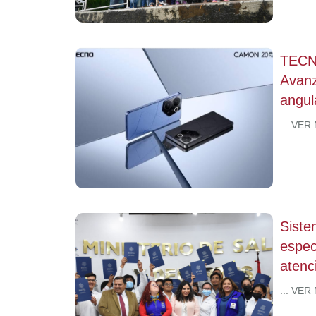
TECNO
Avanz
angul
... VER
Siste
espec
atenci
... VER