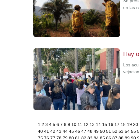
Se pres
en las 
Hay o
Los acu
vejacio
1
2
3
4
5
6
7
8
9
10
11
12
13
14
15
16
17
18
19
2
40
41
42
43
44
45
46
47
48
49
50
51
52
53
54
55
75
76
77
78
79
80
81
82
83
84
85
86
87
88
89
90