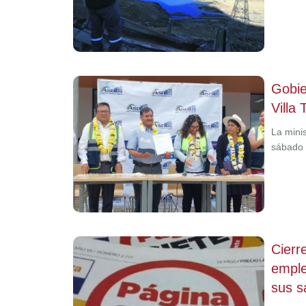
Gobie
Villa
La mini
sábado 
Cierr
emple
sus sa