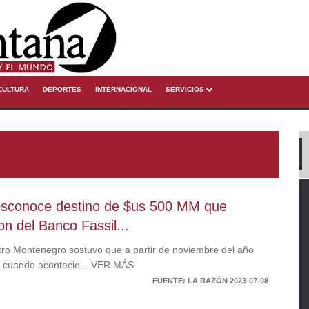
CULTURA
DEPORTES
INTERNACIONAL
SERVICIOS
sconoce destino de $us 500 MM que
on del Banco Fassil...
stro Montenegro sostuvo que a partir de noviembre del año
 cuando acontecie... VER MÁS
FUENTE: LA RAZÓN 2023-07-08