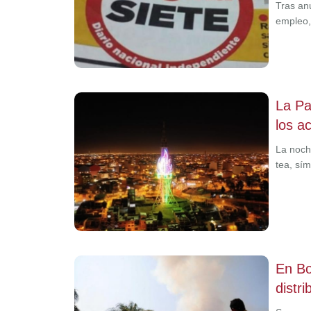
Tras anu
empleo,
La Paz
los a
La noch
tea, sí
En Bo
distr