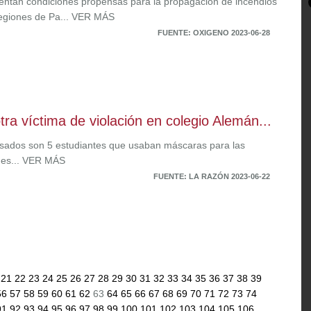
entan condiciones propensas para la propagación de incendios
regiones de Pa... VER MÁS
FUENTE: OXIGENO 2023-06-28
tra víctima de violación en colegio Alemán...
sados son 5 estudiantes que usaban máscaras para las
nes... VER MÁS
FUENTE: LA RAZÓN 2023-06-22
0
21
22
23
24
25
26
27
28
29
30
31
32
33
34
35
36
37
38
39
56
57
58
59
60
61
62
63
64
65
66
67
68
69
70
71
72
73
74
91
92
93
94
95
96
97
98
99
100
101
102
103
104
105
106