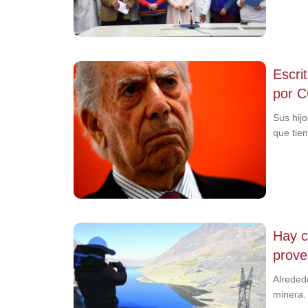
Escri
por C
Sus hijo
que tie
Hay c
prove
Alreded
minera.