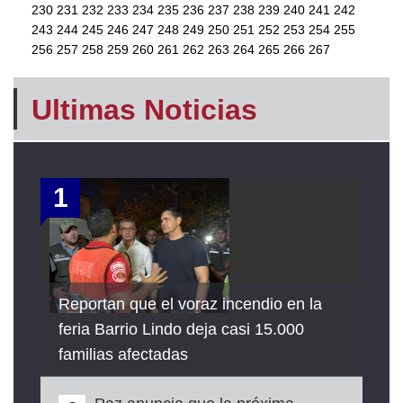
230
231
232
233
234
235
236
237
238
239
240
241
242
243
244
245
246
247
248
249
250
251
252
253
254
255
256
257
258
259
260
261
262
263
264
265
266
267
Ultimas Noticias
1
Reportan que el voraz incendio en la
feria Barrio Lindo deja casi 15.000
familias afectadas