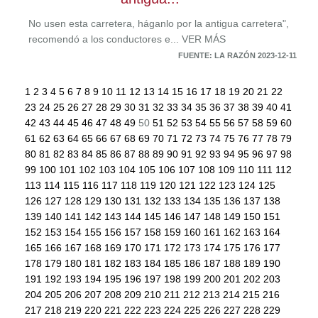
No usen esta carretera, háganlo por la antigua carretera",
recomendó a los conductores e... VER MÁS
FUENTE: LA RAZÓN 2023-12-11
1
2
3
4
5
6
7
8
9
10
11
12
13
14
15
16
17
18
19
20
21
22
23
24
25
26
27
28
29
30
31
32
33
34
35
36
37
38
39
40
41
42
43
44
45
46
47
48
49
50
51
52
53
54
55
56
57
58
59
60
61
62
63
64
65
66
67
68
69
70
71
72
73
74
75
76
77
78
79
80
81
82
83
84
85
86
87
88
89
90
91
92
93
94
95
96
97
98
99
100
101
102
103
104
105
106
107
108
109
110
111
112
113
114
115
116
117
118
119
120
121
122
123
124
125
126
127
128
129
130
131
132
133
134
135
136
137
138
139
140
141
142
143
144
145
146
147
148
149
150
151
152
153
154
155
156
157
158
159
160
161
162
163
164
165
166
167
168
169
170
171
172
173
174
175
176
177
178
179
180
181
182
183
184
185
186
187
188
189
190
191
192
193
194
195
196
197
198
199
200
201
202
203
204
205
206
207
208
209
210
211
212
213
214
215
216
217
218
219
220
221
222
223
224
225
226
227
228
229