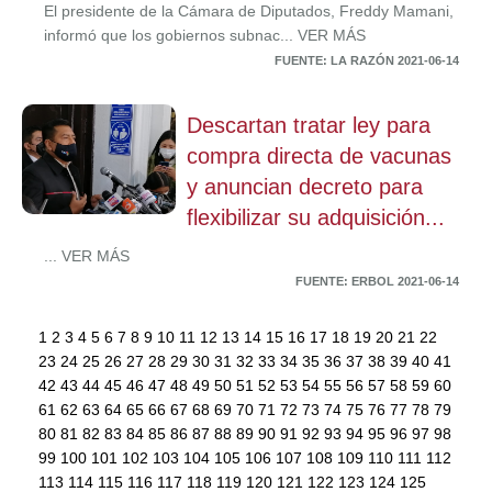
El presidente de la Cámara de Diputados, Freddy Mamani,
informó que los gobiernos subnac... VER MÁS
FUENTE: LA RAZÓN 2021-06-14
Descartan tratar ley para
compra directa de vacunas
y anuncian decreto para
flexibilizar su adquisición...
... VER MÁS
FUENTE: ERBOL 2021-06-14
1
2
3
4
5
6
7
8
9
10
11
12
13
14
15
16
17
18
19
20
21
22
23
24
25
26
27
28
29
30
31
32
33
34
35
36
37
38
39
40
41
42
43
44
45
46
47
48
49
50
51
52
53
54
55
56
57
58
59
60
61
62
63
64
65
66
67
68
69
70
71
72
73
74
75
76
77
78
79
80
81
82
83
84
85
86
87
88
89
90
91
92
93
94
95
96
97
98
99
100
101
102
103
104
105
106
107
108
109
110
111
112
113
114
115
116
117
118
119
120
121
122
123
124
125