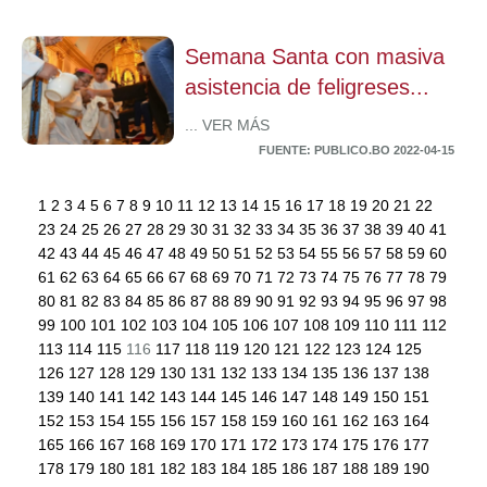
Semana Santa con masiva
asistencia de feligreses...
... VER MÁS
FUENTE: PUBLICO.BO 2022-04-15
1
2
3
4
5
6
7
8
9
10
11
12
13
14
15
16
17
18
19
20
21
22
23
24
25
26
27
28
29
30
31
32
33
34
35
36
37
38
39
40
41
42
43
44
45
46
47
48
49
50
51
52
53
54
55
56
57
58
59
60
61
62
63
64
65
66
67
68
69
70
71
72
73
74
75
76
77
78
79
80
81
82
83
84
85
86
87
88
89
90
91
92
93
94
95
96
97
98
99
100
101
102
103
104
105
106
107
108
109
110
111
112
113
114
115
116
117
118
119
120
121
122
123
124
125
126
127
128
129
130
131
132
133
134
135
136
137
138
139
140
141
142
143
144
145
146
147
148
149
150
151
152
153
154
155
156
157
158
159
160
161
162
163
164
165
166
167
168
169
170
171
172
173
174
175
176
177
178
179
180
181
182
183
184
185
186
187
188
189
190