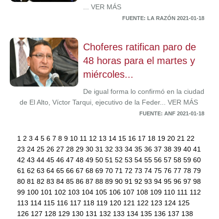
... VER MÁS
FUENTE: LA RAZÓN 2021-01-18
Choferes ratifican paro de
48 horas para el martes y
miércoles...
De igual forma lo confirmó en la ciudad
de El Alto, Víctor Tarqui, ejecutivo de la Feder... VER MÁS
FUENTE: ANF 2021-01-18
1
2
3
4
5
6
7
8
9
10
11
12
13
14
15
16
17
18
19
20
21
22
23
24
25
26
27
28
29
30
31
32
33
34
35
36
37
38
39
40
41
42
43
44
45
46
47
48
49
50
51
52
53
54
55
56
57
58
59
60
61
62
63
64
65
66
67
68
69
70
71
72
73
74
75
76
77
78
79
80
81
82
83
84
85
86
87
88
89
90
91
92
93
94
95
96
97
98
99
100
101
102
103
104
105
106
107
108
109
110
111
112
113
114
115
116
117
118
119
120
121
122
123
124
125
126
127
128
129
130
131
132
133
134
135
136
137
138