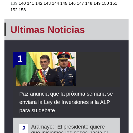
139
140
141
142
143
144
145
146
147
148
149
150
151
152
153
Ultimas Noticias
1
Paz anuncia que la próxima semana se
enviará la Ley de Inversiones a la ALP
para su debate
Aramayo: "El presidente quiere
2
que iniciemos los pasos hacia el