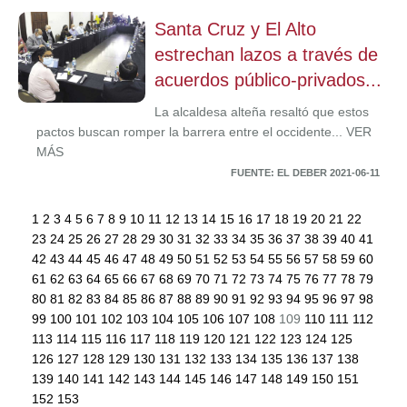
Santa Cruz y El Alto
estrechan lazos a través de
acuerdos público-privados...
La alcaldesa alteña resaltó que estos
pactos buscan romper la barrera entre el occidente... VER
MÁS
FUENTE: EL DEBER 2021-06-11
1
2
3
4
5
6
7
8
9
10
11
12
13
14
15
16
17
18
19
20
21
22
23
24
25
26
27
28
29
30
31
32
33
34
35
36
37
38
39
40
41
42
43
44
45
46
47
48
49
50
51
52
53
54
55
56
57
58
59
60
61
62
63
64
65
66
67
68
69
70
71
72
73
74
75
76
77
78
79
80
81
82
83
84
85
86
87
88
89
90
91
92
93
94
95
96
97
98
99
100
101
102
103
104
105
106
107
108
109
110
111
112
113
114
115
116
117
118
119
120
121
122
123
124
125
126
127
128
129
130
131
132
133
134
135
136
137
138
139
140
141
142
143
144
145
146
147
148
149
150
151
152
153