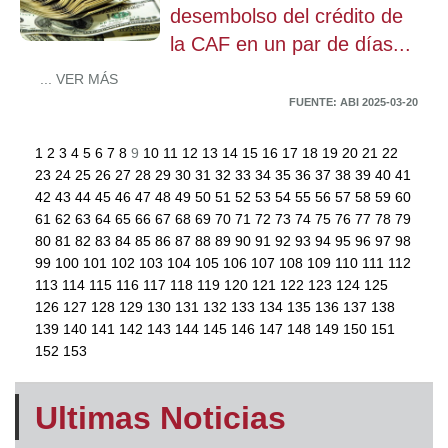
desembolso del crédito de
la CAF en un par de días...
... VER MÁS
FUENTE: ABI 2025-03-20
1
2
3
4
5
6
7
8
9
10
11
12
13
14
15
16
17
18
19
20
21
22
23
24
25
26
27
28
29
30
31
32
33
34
35
36
37
38
39
40
41
42
43
44
45
46
47
48
49
50
51
52
53
54
55
56
57
58
59
60
61
62
63
64
65
66
67
68
69
70
71
72
73
74
75
76
77
78
79
80
81
82
83
84
85
86
87
88
89
90
91
92
93
94
95
96
97
98
99
100
101
102
103
104
105
106
107
108
109
110
111
112
113
114
115
116
117
118
119
120
121
122
123
124
125
126
127
128
129
130
131
132
133
134
135
136
137
138
139
140
141
142
143
144
145
146
147
148
149
150
151
152
153
Ultimas Noticias