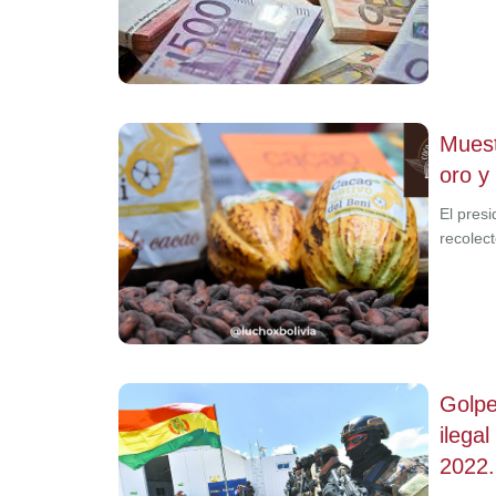
Muest
oro y
El pres
recolec
Golpe
ilega
2022.