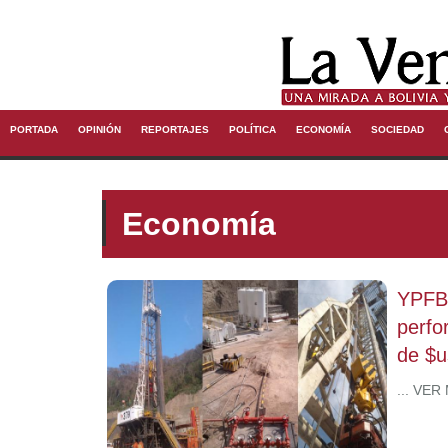
PORTADA
OPINIÓN
REPORTAJES
POLÍTICA
ECONOMÍA
SOCIEDAD
Economía
YPFB 
perfo
de $u
... VER