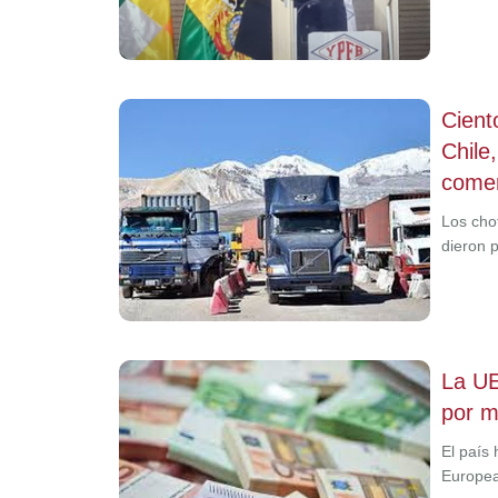
Cient
Chile
comer
Los cho
dieron 
La UE
por m
El país
Europea