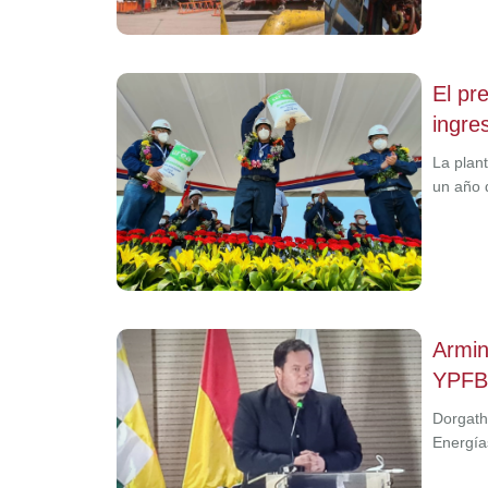
El pr
ingre
La plan
un año 
Armin
YPFB.
Dorgath
Energía