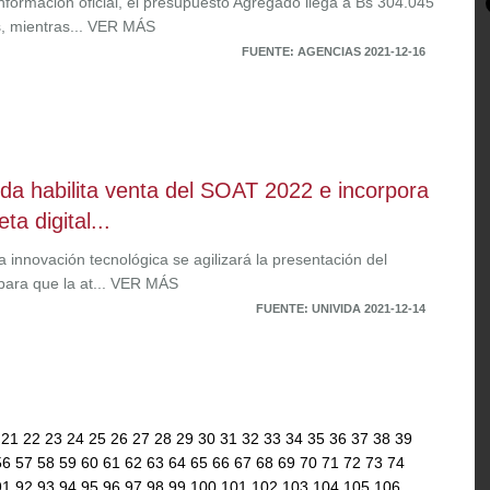
nformación oficial, el presupuesto Agregado llega a Bs 304.045
s, mientras... VER MÁS
FUENTE: AGENCIAS 2021-12-16
da habilita venta del SOAT 2022 e incorpora
eta digital...
 innovación tecnológica se agilizará la presentación del
para que la at... VER MÁS
FUENTE: UNIVIDA 2021-12-14
0
21
22
23
24
25
26
27
28
29
30
31
32
33
34
35
36
37
38
39
56
57
58
59
60
61
62
63
64
65
66
67
68
69
70
71
72
73
74
91
92
93
94
95
96
97
98
99
100
101
102
103
104
105
106