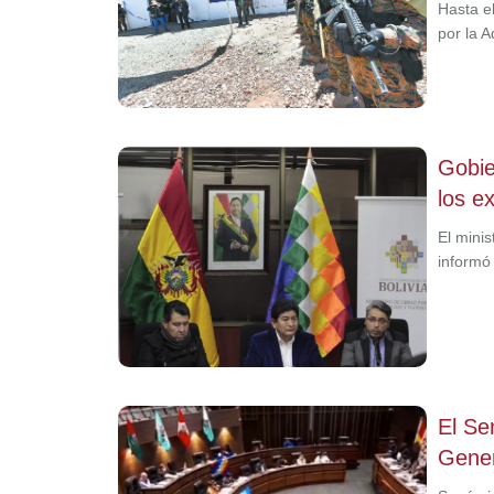
Hasta e
por la 
Gobie
los e
El mini
informó
El Se
Gener