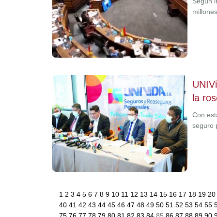
Según i
millone
UNIVi
la ros
Con esta
seguro 
1
2
3
4
5
6
7
8
9
10
11
12
13
14
15
16
17
18
19
2
40
41
42
43
44
45
46
47
48
49
50
51
52
53
54
55
75
76
77
78
79
80
81
82
83
84
85
86
87
88
89
90