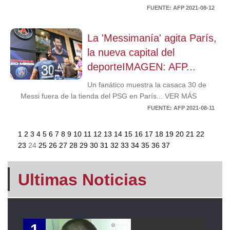
FUENTE: AFP 2021-08-12
La 'Messimanía' agita París,
la nueva capital del
deporteIMAGEN: AFP...
Un fanático muestra la casaca 30 de
Messi fuera de la tienda del PSG en París... VER MÁS
FUENTE: AFP 2021-08-11
1
2
3
4
5
6
7
8
9
10
11
12
13
14
15
16
17
18
19
20
21
22
23
24
25
26
27
28
29
30
31
32
33
34
35
36
37
Ultimas Noticias
1