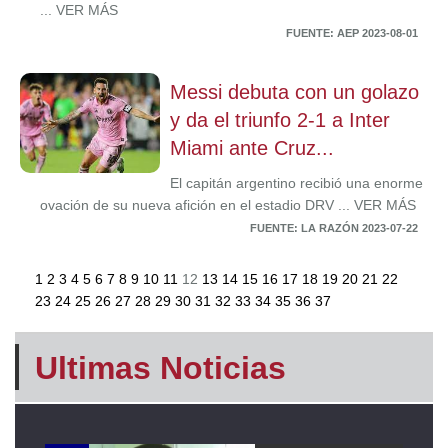
... VER MÁS
FUENTE: AEP 2023-08-01
Messi debuta con un golazo
y da el triunfo 2-1 a Inter
Miami ante Cruz...
El capitán argentino recibió una enorme
ovación de su nueva afición en el estadio DRV ... VER MÁS
FUENTE: LA RAZÓN 2023-07-22
1
2
3
4
5
6
7
8
9
10
11
12
13
14
15
16
17
18
19
20
21
22
23
24
25
26
27
28
29
30
31
32
33
34
35
36
37
Ultimas Noticias