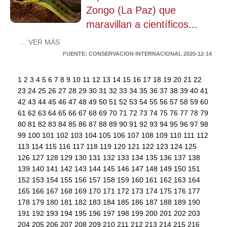
Zongo (La Paz) que
maravillan a científicos...
... VER MÁS
FUENTE: CONSERVACION INTERNACIONAL 2020-12-14
1
2
3
4
5
6
7
8
9
10
11
12
13
14
15
16
17
18
19
20
21
22
23
24
25
26
27
28
29
30
31
32
33
34
35
36
37
38
39
40
41
42
43
44
45
46
47
48
49
50
51
52
53
54
55
56
57
58
59
60
61
62
63
64
65
66
67
68
69
70
71
72
73
74
75
76
77
78
79
80
81
82
83
84
85
86
87
88
89
90
91
92
93
94
95
96
97
98
99
100
101
102
103
104
105
106
107
108
109
110
111
112
113
114
115
116
117
118
119
120
121
122
123
124
125
126
127
128
129
130
131
132
133
134
135
136
137
138
139
140
141
142
143
144
145
146
147
148
149
150
151
152
153
154
155
156
157
158
159
160
161
162
163
164
165
166
167
168
169
170
171
172
173
174
175
176
177
178
179
180
181
182
183
184
185
186
187
188
189
190
191
192
193
194
195
196
197
198
199
200
201
202
203
204
205
206
207
208
209
210
211
212
213
214
215
216