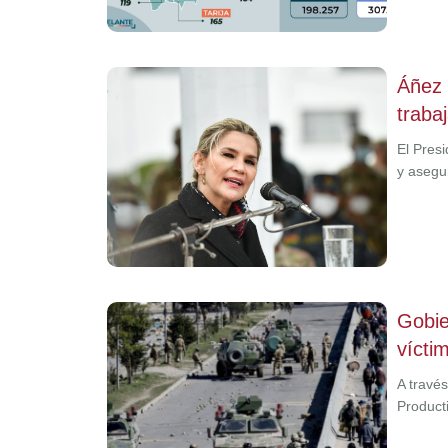
Áñez 
traba
El Pres
y asegu
Gobie
vícti
A travé
Product