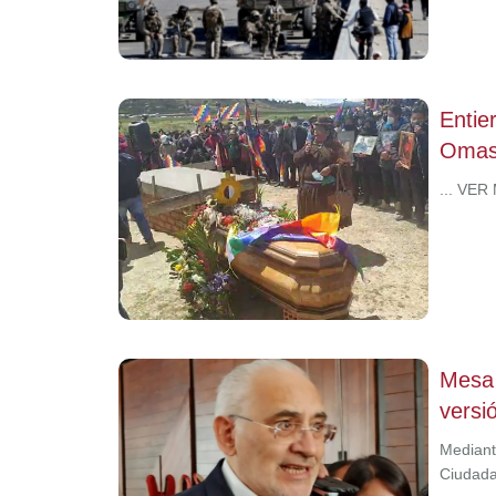
Entie
Omas
... VER
Mesa 
versi
Mediant
Ciudada