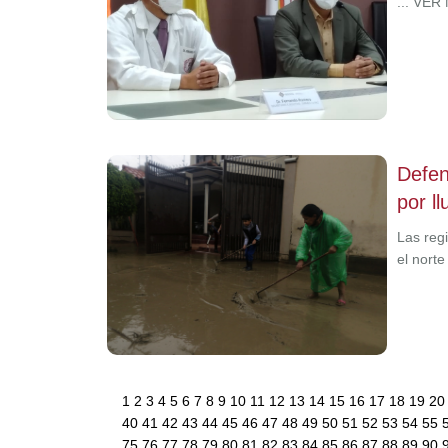
... VER
Defen
por ll
Las reg
el nort
1
2
3
4
5
6
7
8
9
10
11
12
13
14
15
16
17
18
19
2
40
41
42
43
44
45
46
47
48
49
50
51
52
53
54
55
75
76
77
78
79
80
81
82
83
84
85
86
87
88
89
90