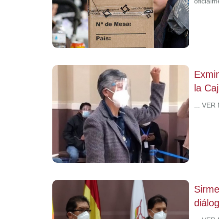
oficial
Exmin
la Ca
... VER
Sirme
diálo