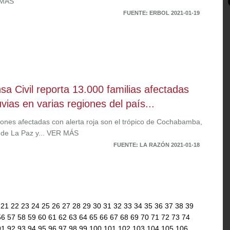
 MÁS
FUENTE: ERBOL 2021-01-19
sa Civil reporta 13.000 familias afectadas
uvias en varias regiones del país...
iones afectadas con alerta roja son el trópico de Cochabamba,
e de La Paz y... VER MÁS
FUENTE: LA RAZÓN 2021-01-18
0
21
22
23
24
25
26
27
28
29
30
31
32
33
34
35
36
37
38
39
56
57
58
59
60
61
62
63
64
65
66
67
68
69
70
71
72
73
74
91
92
93
94
95
96
97
98
99
100
101
102
103
104
105
106