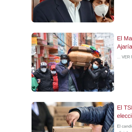
El Ma
Ajarí
... VER
El TS
elecc
El candi