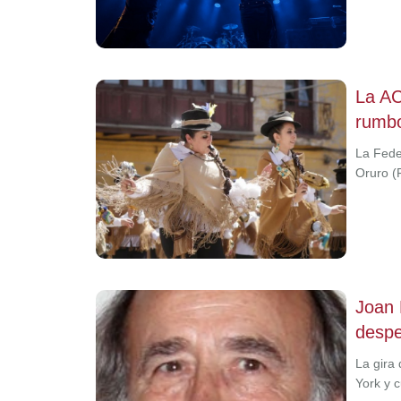
La AC
rumbo
La Fede
Oruro (
Joan 
despe
La gira
York y 