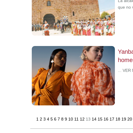
La alca
que no 
Yanba
homen
... VER
1
2
3
4
5
6
7
8
9
10
11
12
13
14
15
16
17
18
19
2