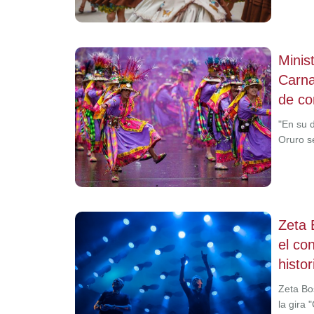
Minis
Carna
de co
"En su 
Oruro s
Zeta 
el co
histo
Zeta Bos
la gira