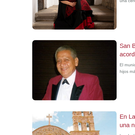
una cer
San B
acord
El muni
hijos m
En La
una n