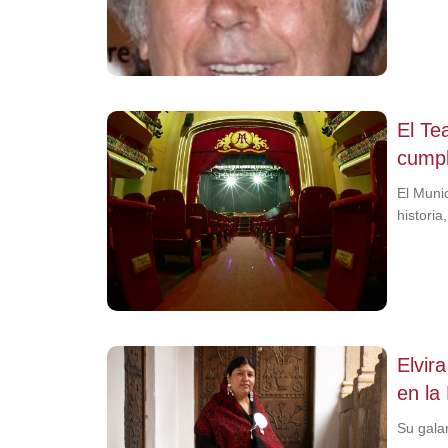
El Te
cumpl
El Muni
histori
Elvir
en la
Su gala