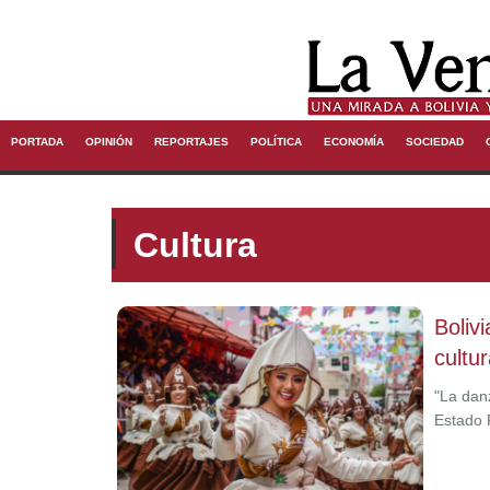
PORTADA
OPINIÓN
REPORTAJES
POLÍTICA
ECONOMÍA
SOCIEDAD
Cultura
Boliv
cultu
"La dan
Estado 