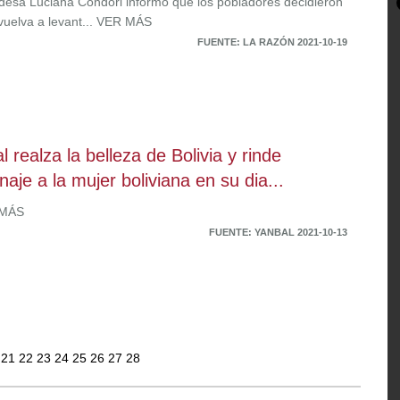
ldesa Luciana Condori informó que los pobladores decidieron
vuelva a levant... VER MÁS
FUENTE: LA RAZÓN 2021-10-19
l realza la belleza de Bolivia y rinde
aje a la mujer boliviana en su dia...
 MÁS
FUENTE: YANBAL 2021-10-13
0
21
22
23
24
25
26
27
28