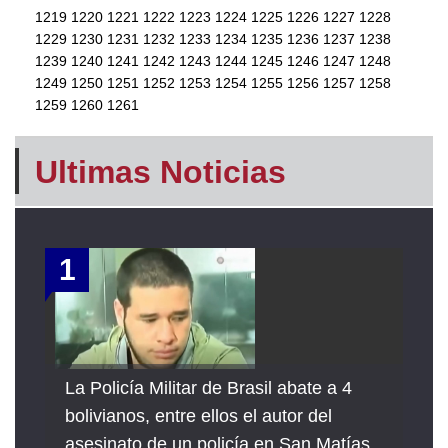
1219
1220
1221
1222
1223
1224
1225
1226
1227
1228
1229
1230
1231
1232
1233
1234
1235
1236
1237
1238
1239
1240
1241
1242
1243
1244
1245
1246
1247
1248
1249
1250
1251
1252
1253
1254
1255
1256
1257
1258
1259
1260
1261
Ultimas Noticias
1
La Policía Militar de Brasil abate a 4
bolivianos, entre ellos el autor del
asesinato de un policía en San Matías