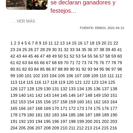
se declaran ganadores y
festejos...
... VER MÁS
FUENTE: ERBOL 2021-04-12
1
2
3
4
5
6
7
8
9
10
11
12
13
14
15
16
17
18
19
20
21
22
23
24
25
26
27
28
29
30
31
32
33
34
35
36
37
38
39
40
41
42
43
44
45
46
47
48
49
50
51
52
53
54
55
56
57
58
59
60
61
62
63
64
65
66
67
68
69
70
71
72
73
74
75
76
77
78
79
80
81
82
83
84
85
86
87
88
89
90
91
92
93
94
95
96
97
98
99
100
101
102
103
104
105
106
107
108
109
110
111
112
113
114
115
116
117
118
119
120
121
122
123
124
125
126
127
128
129
130
131
132
133
134
135
136
137
138
139
140
141
142
143
144
145
146
147
148
149
150
151
152
153
154
155
156
157
158
159
160
161
162
163
164
165
166
167
168
169
170
171
172
173
174
175
176
177
178
179
180
181
182
183
184
185
186
187
188
189
190
191
192
193
194
195
196
197
198
199
200
201
202
203
204
205
206
207
208
209
210
211
212
213
214
215
216