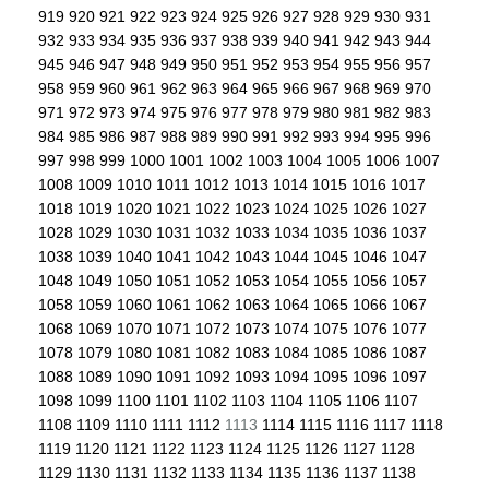
919
920
921
922
923
924
925
926
927
928
929
930
931
932
933
934
935
936
937
938
939
940
941
942
943
944
945
946
947
948
949
950
951
952
953
954
955
956
957
958
959
960
961
962
963
964
965
966
967
968
969
970
971
972
973
974
975
976
977
978
979
980
981
982
983
984
985
986
987
988
989
990
991
992
993
994
995
996
997
998
999
1000
1001
1002
1003
1004
1005
1006
1007
1008
1009
1010
1011
1012
1013
1014
1015
1016
1017
1018
1019
1020
1021
1022
1023
1024
1025
1026
1027
1028
1029
1030
1031
1032
1033
1034
1035
1036
1037
1038
1039
1040
1041
1042
1043
1044
1045
1046
1047
1048
1049
1050
1051
1052
1053
1054
1055
1056
1057
1058
1059
1060
1061
1062
1063
1064
1065
1066
1067
1068
1069
1070
1071
1072
1073
1074
1075
1076
1077
1078
1079
1080
1081
1082
1083
1084
1085
1086
1087
1088
1089
1090
1091
1092
1093
1094
1095
1096
1097
1098
1099
1100
1101
1102
1103
1104
1105
1106
1107
1108
1109
1110
1111
1112
1113
1114
1115
1116
1117
1118
1119
1120
1121
1122
1123
1124
1125
1126
1127
1128
1129
1130
1131
1132
1133
1134
1135
1136
1137
1138