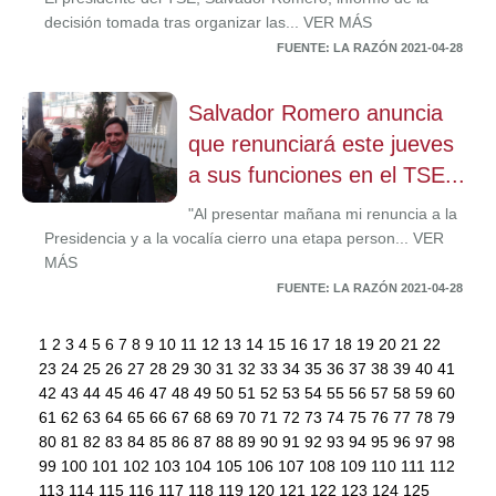
decisión tomada tras organizar las... VER MÁS
FUENTE: LA RAZÓN 2021-04-28
Salvador Romero anuncia
que renunciará este jueves
a sus funciones en el TSE...
"Al presentar mañana mi renuncia a la
Presidencia y a la vocalía cierro una etapa person... VER
MÁS
FUENTE: LA RAZÓN 2021-04-28
1
2
3
4
5
6
7
8
9
10
11
12
13
14
15
16
17
18
19
20
21
22
23
24
25
26
27
28
29
30
31
32
33
34
35
36
37
38
39
40
41
42
43
44
45
46
47
48
49
50
51
52
53
54
55
56
57
58
59
60
61
62
63
64
65
66
67
68
69
70
71
72
73
74
75
76
77
78
79
80
81
82
83
84
85
86
87
88
89
90
91
92
93
94
95
96
97
98
99
100
101
102
103
104
105
106
107
108
109
110
111
112
113
114
115
116
117
118
119
120
121
122
123
124
125