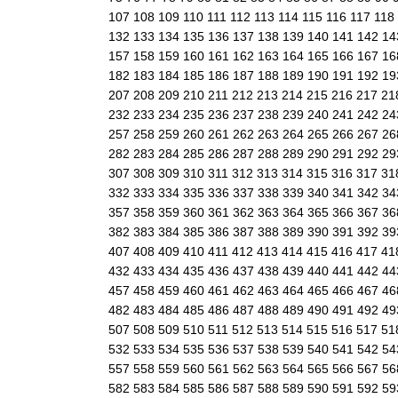
107
108
109
110
111
112
113
114
115
116
117
118
132
133
134
135
136
137
138
139
140
141
142
1
157
158
159
160
161
162
163
164
165
166
167
1
182
183
184
185
186
187
188
189
190
191
192
1
207
208
209
210
211
212
213
214
215
216
217
21
232
233
234
235
236
237
238
239
240
241
242
2
257
258
259
260
261
262
263
264
265
266
267
2
282
283
284
285
286
287
288
289
290
291
292
2
307
308
309
310
311
312
313
314
315
316
317
31
332
333
334
335
336
337
338
339
340
341
342
3
357
358
359
360
361
362
363
364
365
366
367
3
382
383
384
385
386
387
388
389
390
391
392
3
407
408
409
410
411
412
413
414
415
416
417
41
432
433
434
435
436
437
438
439
440
441
442
4
457
458
459
460
461
462
463
464
465
466
467
4
482
483
484
485
486
487
488
489
490
491
492
4
507
508
509
510
511
512
513
514
515
516
517
51
532
533
534
535
536
537
538
539
540
541
542
5
557
558
559
560
561
562
563
564
565
566
567
5
582
583
584
585
586
587
588
589
590
591
592
5