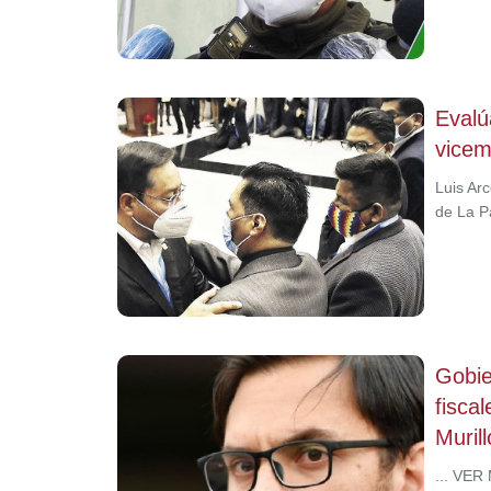
Evalú
vicem
Luis Ar
de La P
Gobie
fisca
Murill
... VER