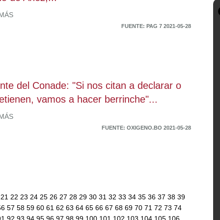
 MÁS
FUENTE: PAG 7 2021-05-28
ente del Conade: "Si nos citan a declarar o
etienen, vamos a hacer berrinche"...
 MÁS
FUENTE: OXIGENO.BO 2021-05-28
0
21
22
23
24
25
26
27
28
29
30
31
32
33
34
35
36
37
38
39
56
57
58
59
60
61
62
63
64
65
66
67
68
69
70
71
72
73
74
91
92
93
94
95
96
97
98
99
100
101
102
103
104
105
106