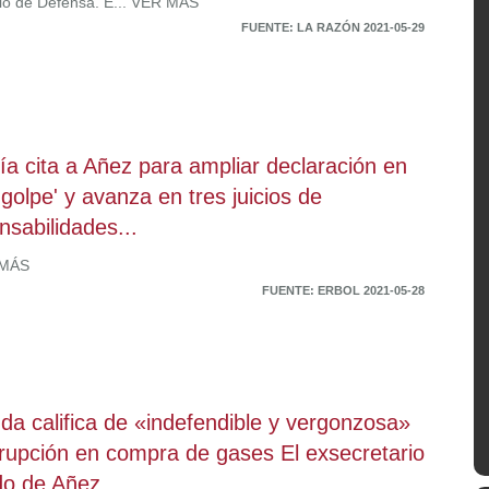
rio de Defensa. E... VER MÁS
FUENTE: LA RAZÓN 2021-05-29
lía cita a Añez para ampliar declaración en
'golpe' y avanza en tres juicios de
nsabilidades...
 MÁS
FUENTE: ERBOL 2021-05-28
da califica de «indefendible y vergonzosa»
rrupción en compra de gases El exsecretario
do de Añez,...