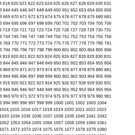
8
619
620
621
622
623
624
625
626
627
628
629
630
631
43
644
645
646
647
648
649
650
651
652
653
654
655
656
68
669
670
671
672
673
674
675
676
677
678
679
680
681
93
694
695
696
697
698
699
700
701
702
703
704
705
706
8
719
720
721
722
723
724
725
726
727
728
729
730
731
43
744
745
746
747
748
749
750
751
752
753
754
755
756
68
769
770
771
772
773
774
775
776
777
778
779
780
781
93
794
795
796
797
798
799
800
801
802
803
804
805
806
8
819
820
821
822
823
824
825
826
827
828
829
830
831
43
844
845
846
847
848
849
850
851
852
853
854
855
856
68
869
870
871
872
873
874
875
876
877
878
879
880
881
93
894
895
896
897
898
899
900
901
902
903
904
905
906
8
919
920
921
922
923
924
925
926
927
928
929
930
931
43
944
945
946
947
948
949
950
951
952
953
954
955
956
68
969
970
971
972
973
974
975
976
977
978
979
980
981
93
994
995
996
997
998
999
1000
1001
1002
1003
1004
1014
1015
1016
1017
1018
1019
1020
1021
1022
1023
1033
1034
1035
1036
1037
1038
1039
1040
1041
1042
1052
1053
1054
1055
1056
1057
1058
1059
1060
1061
1071
1072
1073
1074
1075
1076
1077
1078
1079
1080