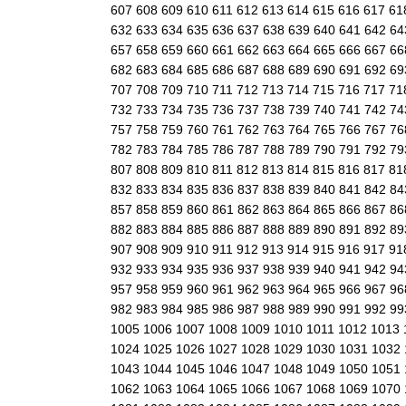
607
608
609
610
611
612
613
614
615
616
617
61
632
633
634
635
636
637
638
639
640
641
642
6
657
658
659
660
661
662
663
664
665
666
667
6
682
683
684
685
686
687
688
689
690
691
692
6
707
708
709
710
711
712
713
714
715
716
717
71
732
733
734
735
736
737
738
739
740
741
742
7
757
758
759
760
761
762
763
764
765
766
767
7
782
783
784
785
786
787
788
789
790
791
792
7
807
808
809
810
811
812
813
814
815
816
817
81
832
833
834
835
836
837
838
839
840
841
842
8
857
858
859
860
861
862
863
864
865
866
867
8
882
883
884
885
886
887
888
889
890
891
892
8
907
908
909
910
911
912
913
914
915
916
917
91
932
933
934
935
936
937
938
939
940
941
942
9
957
958
959
960
961
962
963
964
965
966
967
9
982
983
984
985
986
987
988
989
990
991
992
9
1005
1006
1007
1008
1009
1010
1011
1012
1013
1024
1025
1026
1027
1028
1029
1030
1031
1032
1043
1044
1045
1046
1047
1048
1049
1050
1051
1062
1063
1064
1065
1066
1067
1068
1069
1070