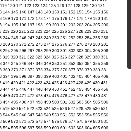
119
120
121
122
123
124
125
126
127
128
129
130
131
43
144
145
146
147
148
149
150
151
152
153
154
155
156
68
169
170
171
172
173
174
175
176
177
178
179
180
181
93
194
195
196
197
198
199
200
201
202
203
204
205
206
8
219
220
221
222
223
224
225
226
227
228
229
230
231
43
244
245
246
247
248
249
250
251
252
253
254
255
256
68
269
270
271
272
273
274
275
276
277
278
279
280
281
93
294
295
296
297
298
299
300
301
302
303
304
305
306
8
319
320
321
322
323
324
325
326
327
328
329
330
331
43
344
345
346
347
348
349
350
351
352
353
354
355
356
68
369
370
371
372
373
374
375
376
377
378
379
380
381
93
394
395
396
397
398
399
400
401
402
403
404
405
406
8
419
420
421
422
423
424
425
426
427
428
429
430
431
43
444
445
446
447
448
449
450
451
452
453
454
455
456
68
469
470
471
472
473
474
475
476
477
478
479
480
481
93
494
495
496
497
498
499
500
501
502
503
504
505
506
8
519
520
521
522
523
524
525
526
527
528
529
530
531
43
544
545
546
547
548
549
550
551
552
553
554
555
556
68
569
570
571
572
573
574
575
576
577
578
579
580
581
93
594
595
596
597
598
599
600
601
602
603
604
605
606