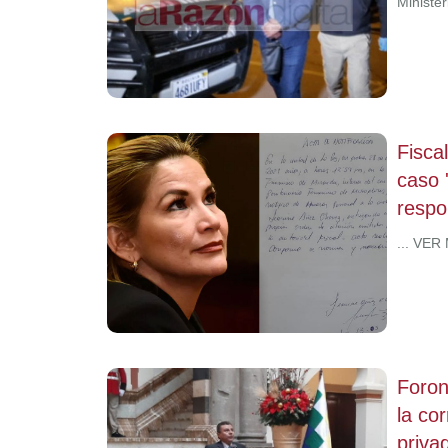
Ministe
Fisca
caso 
respo
... VER
Foron
la co
priva