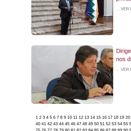
... VER
Dirig
nos d
... VER
1
2
3
4
5
6
7
8
9
10
11
12
13
14
15
16
17
18
19
2
40
41
42
43
44
45
46
47
48
49
50
51
52
53
54
55
75
76
77
78
79
80
81
82
83
84
85
86
87
88
89
90