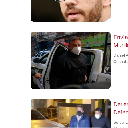
Envía
Murill
Daniel A
Cochaba
Detie
Defen
Se trata