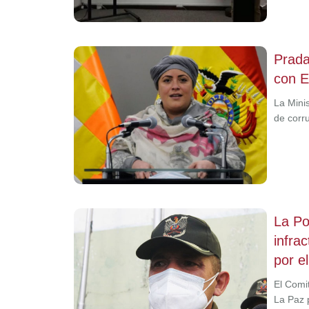
Prada
con E
La Minis
de corr
La Pol
infra
por e
El Comi
La Paz 